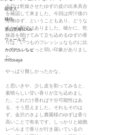
今日は乾燥させたゆずの皮の出来具合
能登人
を確認して来ました。今回は搾汁後の
移住
冷凍ゆず、ということもあり、どうな
るか心配ではありました。確かに、乾
里山里海SDGs
燥器を開けてみて立ち込めるゆずの香
ウェールズ
りは、いつものフレッシュなものに比
べると、ちょっと弱い印象がありまし
カクテルレシピ
た。
mitosaya
やっぱり難しかったかな、
と思いきや、少し皮を割ってみると、
素晴らしい甘い香りが立ち込めまし
た。これだけ香れば十分可能性はあ
る、そう思えました。それもそのは
ず。金沢のきよし農園様のゆずは香り
高いことで有名です。しっかりと細胞
レベルまで香りが行き届いているの