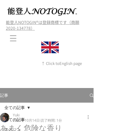
能登人NOTOGIN®️は登録商標です（商願
2020-134778）
↑ Click toEnglish page
記事
全ての記事
Yuki
全ての記事
2021年10月14日
読了時間: 1分
あまく危険な香り
のとジン