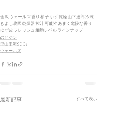
金沢
ウェールズ
香り
柚子
ゆず
乾燥
山下達郎
冷凍
きよし農園
乾燥器
搾汁
可能性
あまく危険な香り
ゆず皮
フレッシュ
細胞レベル
ラインナップ
のとジン
里山里海SDGs
ウェールズ
最新記事
すべて表示