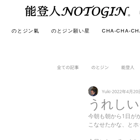
のとジン氣
のとジン願い星
CHA-CHA-CH
全ての記事
のとジン
能登人
Yuki
2022年4月20
うれしい
今朝も朝から1日が
こなせたかな、とホ