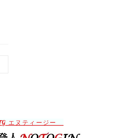
オを忘れる
TG エヌティージー