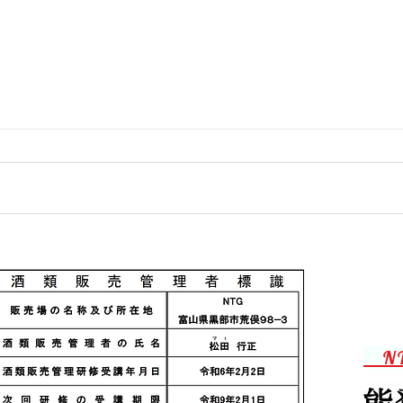
連休前の忙しさ
ラジ
N