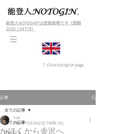
能登人NOTOGIN®️は登録商標です（商願
2020-134778）
↑ Click toEnglish page
記事
全ての記事
Yuki
全ての記事
2021年10月26日
読了時間: 3分
かほくから金沢へ
のとジン