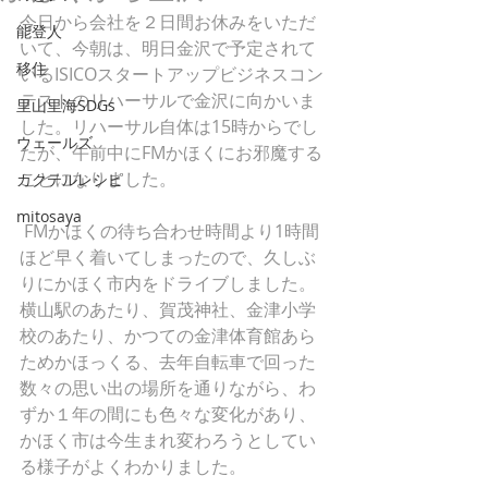
今日から会社を２日間お休みをいただ
能登人
いて、今朝は、明日金沢で予定されて
移住
いるISICOスタートアップビジネスコン
テストのリハーサルで金沢に向かいま
里山里海SDGs
した。リハーサル自体は15時からでし
ウェールズ
たが、午前中にFMかほくにお邪魔する
ことになりました。
カクテルレシピ
mitosaya
 FMかほくの待ち合わせ時間より1時間
ほど早く着いてしまったので、久しぶ
りにかほく市内をドライブしました。
横山駅のあたり、賀茂神社、金津小学
校のあたり、かつての金津体育館あら
ためかほっくる、去年自転車で回った
数々の思い出の場所を通りながら、わ
ずか１年の間にも色々な変化があり、
かほく市は今生まれ変わろうとしてい
る様子がよくわかりました。