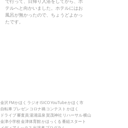
で行って、日帰り入浴をしてから、ホ
テルへと向かいました。ホテルにはお
風呂が無かったので、ちょうどよかっ
たです。
金沢
FMかほく
ラジオ
ISICO
YouTube
かほく市
自転車
プレゼン
コロナ禍
コンテスト
かほく
ドライブ
審査員
湯涌温泉
賀茂神社
リハーサル
横山
金津小学校
金津体育館
かほっくる
番組スタート
メディアミックス
出演者
プログラム