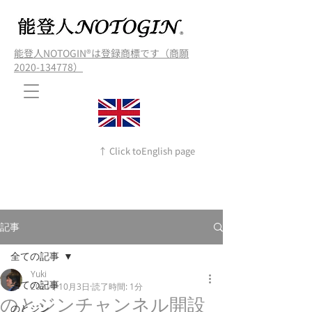
能登人NOTOGIN®️は登録商標です（商願
2020-134778）
↑ Click toEnglish page
記事
全ての記事
Yuki
全ての記事
2021年10月3日
読了時間: 1分
のとジンチャンネル開設
のとジン