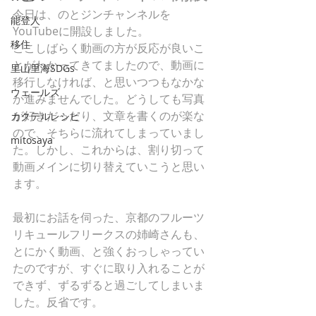
今日は、のとジンチャンネルを
能登人
YouTubeに開設しました。
移住
ここしばらく動画の方が反応が良いこ
とがわかってきてましたので、動画に
里山里海SDGs
移行しなければ、と思いつつもなかな
ウェールズ
か進みませんでした。どうしても写真
が好きだったり、文章を書くのが楽な
カクテルレシピ
ので、そちらに流れてしまっていまし
mitosaya
た。しかし、これからは、割り切って
動画メインに切り替えていこうと思い
ます。
最初にお話を伺った、京都のフルーツ
リキュールフリークスの姉崎さんも、
とにかく動画、と強くおっしゃってい
たのですが、すぐに取り入れることが
できず、ずるずると過ごしてしまいま
した。反省です。