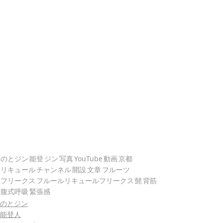
のとジン
能登
ジン
写真
YouTube
動画
京都
リキュール
チャンネル
開設
文章
フルーツ
フリークス
フルールリキュールフリークス
髭
背筋
腹式呼吸
緊張感
のとジン
能登人