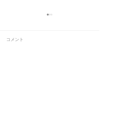
コメント
連休前の忙しさ
ラジオを忘れる
コメントを追加…