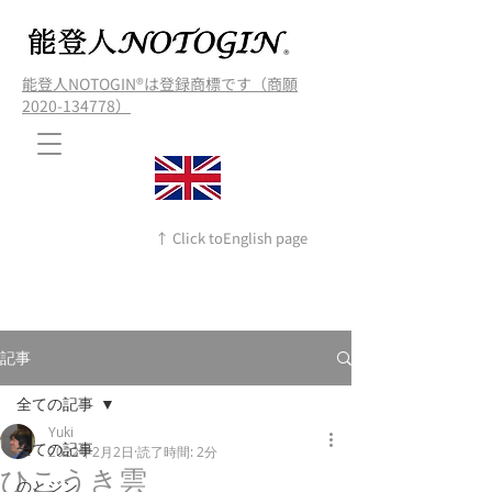
能登人NOTOGIN®️は登録商標です（商願
2020-134778）
↑ Click toEnglish page
記事
全ての記事
Yuki
全ての記事
2022年2月2日
読了時間: 2分
ひこうき雲
のとジン