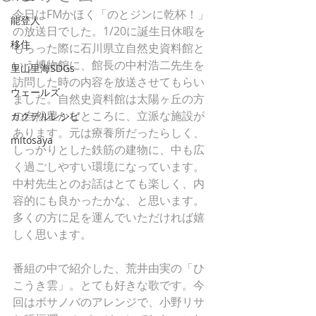
今日はFMかほく「のとジンに乾杯！」
能登人
の放送日でした。1/20に誕生日休暇を
移住
もらった際に石川県立自然史資料館と
いう博物館に、館長の中村浩二先生を
里山里海SDGs
訪問した時の内容を放送させてもらい
ウェールズ
ました。自然史資料館は太陽ヶ丘の方
の自然豊かなところに、立派な施設が
カクテルレシピ
あります。元は療養所だったらしく、
mitosaya
しっかりとした鉄筋の建物に、中も広
く過ごしやすい環境になっています。
中村先生とのお話はとても楽しく、内
容的にも良かったかな、と思います。
多くの方に足を運んでいただければ嬉
しく思います。
番組の中で紹介した、荒井由実の「ひ
こうき雲」。とても好きな歌です。今
回はボサノバのアレンジで、小野リサ