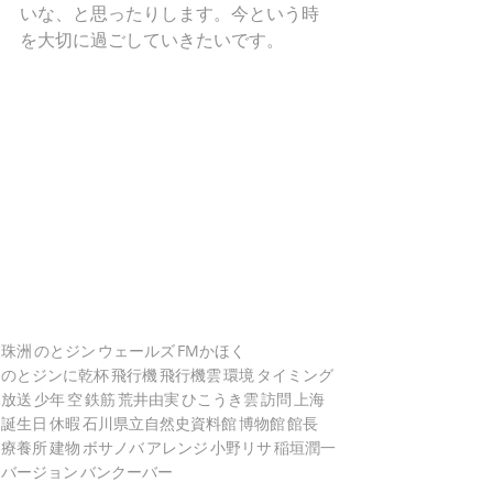
いな、と思ったりします。今という時
を大切に過ごしていきたいです。
珠洲
のとジン
ウェールズ
FMかほく
のとジンに乾杯
飛行機
飛行機雲
環境
タイミング
放送
少年
空
鉄筋
荒井由実
ひこうき雲
訪問
上海
誕生日
休暇
石川県立自然史資料館
博物館
館長
療養所
建物
ボサノバ
アレンジ
小野リサ
稲垣潤一
バージョン
バンクーバー