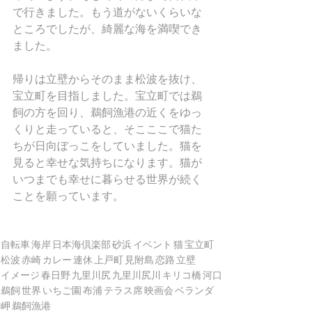
で行きました。もう道がないくらいな
ところでしたが、綺麗な海を満喫でき
ました。
帰りは立壁からそのまま松波を抜け、
宝立町を目指しました。宝立町では鵜
飼の方を回り、鵜飼漁港の近くをゆっ
くりと走っていると、そこここで猫た
ちが日向ぼっこをしていました。猫を
見ると幸せな気持ちになります。猫が
いつまでも幸せに暮らせる世界が続く
ことを願っています。
自転車
海岸
日本海倶楽部
砂浜
イベント
猫
宝立町
松波
赤崎
カレー
連休
上戸町
見附島
恋路
立壁
イメージ
春日野
九里川尻
九里川尻川
キリコ橋
河口
鵜飼
世界
いちご園
布浦
テラス席
映画会
ベランダ
岬
鵜飼漁港