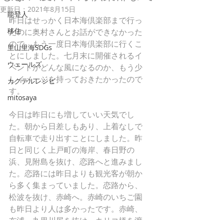
更新日：
2021年8月15日
能登人
昨日はせっかく日本海倶楽部まで行っ
移住
たのに奥村さんとお話ができなかった
ので、もう一度日本海倶楽部に行くこ
里山里海SDGs
とにしました。七月末に開催されるイ
ウェールズ
ベントがどんな風になるのか、もう少
しイメージを持っておきたかったので
カクテルレシピ
す。
mitosaya
今日は昨日にも増していい天気でし
た。朝から日差しもあり、上着なしで
自転車で走り出すことにしました。昨
日と同じく上戸町の海岸、春日野の
浜、見附島を抜け、恋路へと進みまし
た。恋路には昨日よりも観光客が朝か
ら多く集まっていました。恋路から、
松波を抜け、赤崎へ。赤崎のいちご園
も昨日より人は多かったです。赤崎、