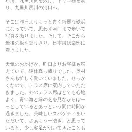
布浦、九里川尻を抜け、キリコ橋を渡
り、九里川尻川の河口へ。
そこは昨日よりもっと青く綺麗な砂浜
になっていて、思わず河口まで歩いて
写真を撮りました。そして、そこから
最後の坂を登りきり、日本海倶楽部に
着きました。
天気のおかげか、昨日よりお客様も増
えていて、連休真っ盛りでした。奥村
さんも忙しく働いていました。せっか
くなので、テラス席に案内していただ
きました。外のテラス席はとても心地
よく、青い海と緑の芝を見ながらぼー
っとしているとあっという間に時間が
過ぎました。美味しいスパゲティをい
ただいて、さぁもう一漕ぎ、と思って
いると、少し客足が引いてきたことも