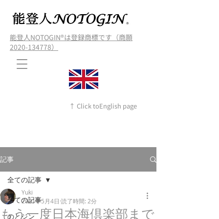
能登人NOTOGIN®️は登録商標です（商願
2020-134778）
↑ Click toEnglish page
記事
全ての記事
Yuki
全ての記事
2021年5月4日
読了時間: 2分
もう一度日本海倶楽部まで
のとジン