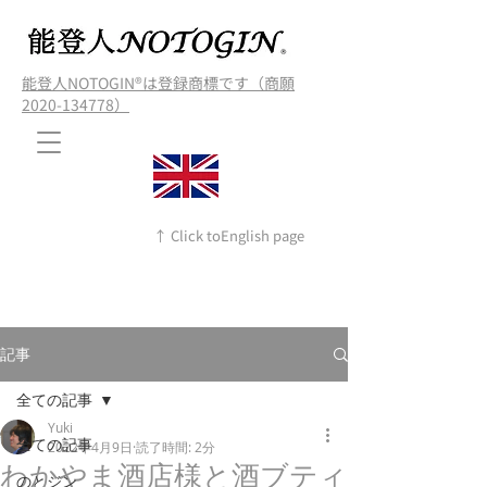
能登人NOTOGIN®️は登録商標です（商願
2020-134778）
↑ Click toEnglish page
記事
全ての記事
Yuki
全ての記事
2022年4月9日
読了時間: 2分
わかやま酒店様と酒ブティ
のとジン