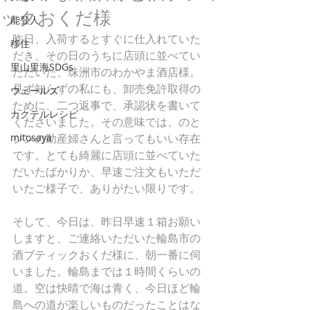
ックおくだ様
能登人
昨日、入荷するとすぐに仕入れていた
移住
だき、その日のうちに店頭に並べてい
里山里海SDGs
ただいた、珠洲市のわかやま酒店様。
見ず知らずの私にも、卸売免許取得の
ウェールズ
ために、二つ返事で、承認状を書いて
カクテルレシピ
くださいました。その意味では、のと
mitosaya
ジンの助産婦さんと言ってもいい存在
です。とても綺麗に店頭に並べていた
だいたばかりか、早速ご注文もいただ
いたご様子で、ありがたい限りです。
そして、今日は、昨日早速１箱お願い
しますと、ご連絡いただいた輪島市の
酒ブティックおくだ様に、朝一番に伺
いました。輪島までは１時間くらいの
道。空は快晴で海は青く、今日ほど輪
島への道が楽しいものだったことはな