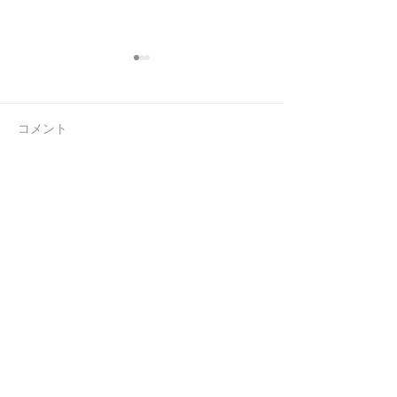
コメント
連休前の忙しさ
ラジオを忘れる
コメントを追加…