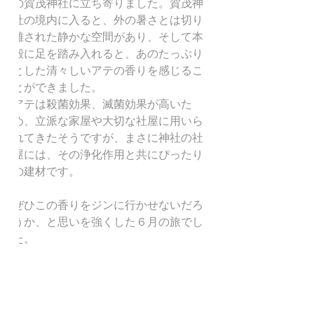
の賀茂神社に立ち寄りました。賀茂神
社の境内に入ると、外の暑さとは切り
離された静かな空間があり、そして本
殿に足を踏み入れると、あのたっぷり
とした清々しいアテの香りを感じるこ
とができました。
アテは殺菌効果、滅菌効果が高いた
め、立派な家屋や大切な社屋に用いら
れてきたそうですが、まさに神社の社
屋には、その浄化作用と共にぴったり
の建材です。
ぜひこの香りをジンに行かせないだろ
うか、と思いを強くした６月の旅でし
た。