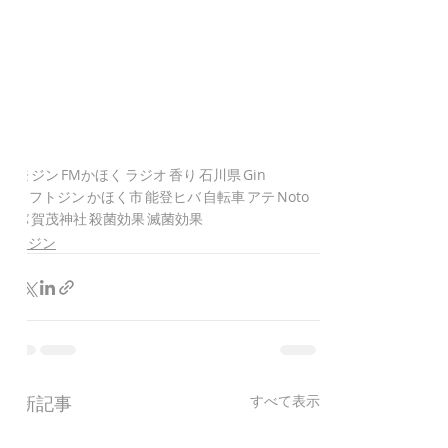
能登
ジン
FMかほく
ラジオ
香り
石川県
Gin
クラフトジン
かほく市
能登ヒバ
自転車
アテ
Noto
ヒバ
賀茂神社
殺菌効果
滅菌効果
のとジン
最新記事
すべて表示