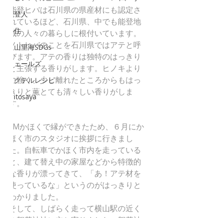
能登ヒバは石川県の県産材にも認定さ
能登人
れているほど、石川県、中でも能登地
移住
域の人々の暮らしに根付いています。
ノトヒバのことを石川県ではアテと呼
里山里海SDGs
びます。アテの香りは独特のはっきり
ウェールズ
と主張する香りがします。ヒノキより
力強く、少し離れたところからもはっ
カクテルレシピ
きりと薫とても清々しい香りがしま
mitosaya
す。
FMかほくで縁ができたため、６月にか
ほく市のスタジオに挨拶に行きまし
た。自転車でかほく市内を走っている
と、建て替え中の家屋などから特徴的
な香りが漂ってきて、「あ！アテ材を
使っているな」というのがはっきりと
わかりました。
そして、しばらく走って横山駅の近く