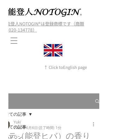
能登人NOTOGIN®️は登録商標です（商願
2020-134778）
↑ Click toEnglish page
記事
全ての記事
Yuki
全ての記事
2020年6月6日
読了時間: 1分
アテ（能登ヒバ）の香り
のとジン