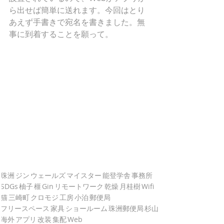
ら出せば簡単に送れます。今回はとり
あえず手書きで宛名を書きました。無
事に到着することを願って。
珠洲
ジン
ウェールズ
マイスター
能登学舎
事務所
SDGs
柚子
榧
Gin
リモートワーク
乾燥
月桂樹
Wifi
猫
三崎町
クロモジ
工房
小泊
郵便局
フリースペース
家具
ショールーム
珠洲郵便局
杉山
海外
アプリ
改装
集配
Web