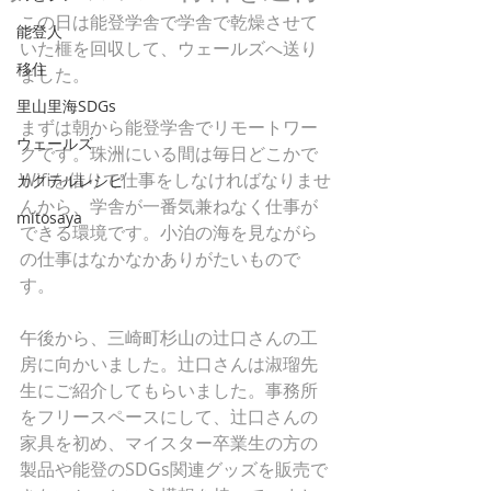
この日は能登学舎で学舎で乾燥させて
能登人
いた榧を回収して、ウェールズへ送り
移住
ました。
里山里海SDGs
まずは朝から能登学舎でリモートワー
ウェールズ
クです。珠洲にいる間は毎日どこかで
Wifiを借りて仕事をしなければなりませ
カクテルレシピ
んから、学舎が一番気兼ねなく仕事が
mitosaya
できる環境です。小泊の海を見ながら
の仕事はなかなかありがたいもので
す。
午後から、三崎町杉山の辻口さんの工
房に向かいました。辻口さんは淑瑠先
生にご紹介してもらいました。事務所
をフリースペースにして、辻口さんの
家具を初め、マイスター卒業生の方の
製品や能登のSDGs関連グッズを販売で