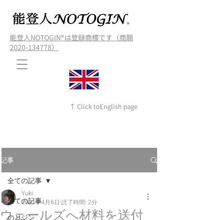
能登人NOTOGIN®️は登録商標です（商願
2020-134778）
↑ Click toEnglish page
記事
全ての記事
Yuki
全ての記事
2021年4月6日
読了時間: 2分
ウェールズへ材料を送付
のとジン