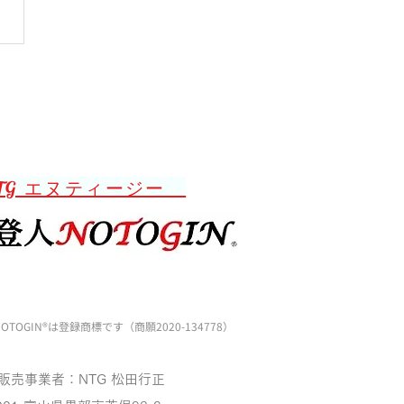
オを忘れる
TG エヌティージー
OTOGIN®️は登録商標です（商願2020-134778）
販売事業者：NTG 松田行正