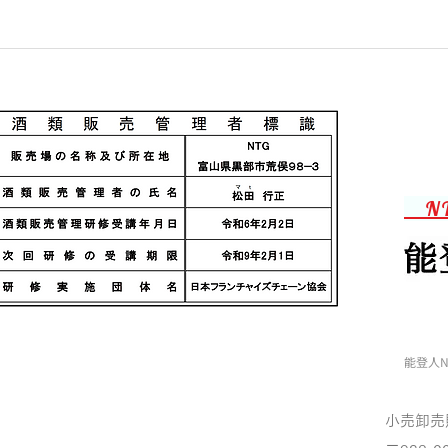
連休前の忙しさ
ラジ
N
能登人N
小売卸売