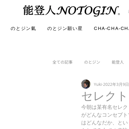
のとジン氣
のとジン願い星
CHA-CHA-CH
全ての記事
のとジン
能登人
Yuki
2022年3月9日
セレクト
今朝は某有名セレク
がどんなコンセプト
はどんなだか、とい