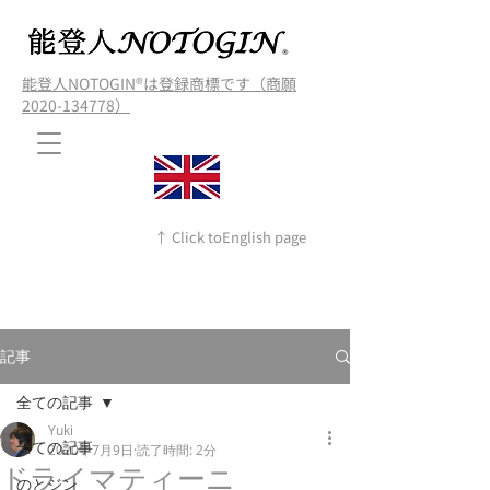
能登人NOTOGIN®️は登録商標です（商願
2020-134778）
↑ Click toEnglish page
記事
全ての記事
Yuki
全ての記事
2020年7月9日
読了時間: 2分
ドライマティーニ
のとジン