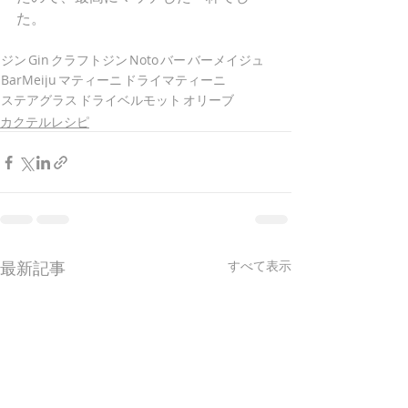
た。
ジン
Gin
クラフトジン
Noto
バー
バーメイジュ
BarMeiju
マティーニ
ドライマティーニ
ステアグラス
ドライベルモット
オリーブ
カクテルレシピ
最新記事
すべて表示