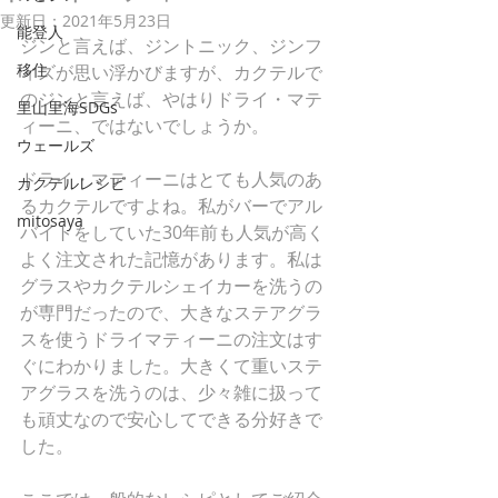
更新日：
2021年5月23日
能登人
ジンと言えば、ジントニック、ジンフ
移住
ィズが思い浮かびますが、カクテルで
のジンと言えば、やはりドライ・マテ
里山里海SDGs
ィーニ、ではないでしょうか。
ウェールズ
ドライ・マティーニはとても人気のあ
カクテルレシピ
るカクテルですよね。私がバーでアル
mitosaya
バイトをしていた30年前も人気が高く
よく注文された記憶があります。私は
グラスやカクテルシェイカーを洗うの
が専門だったので、大きなステアグラ
スを使うドライマティーニの注文はす
ぐにわかりました。大きくて重いステ
アグラスを洗うのは、少々雑に扱って
も頑丈なので安心してできる分好きで
した。