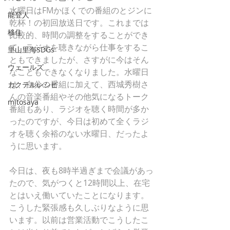
水曜日はFMかほくでの番組のとジンに
能登人
乾杯！の初回放送日です。これまでは
移住
比較的、時間の調整をすることができ
て、ラジオを聴きながら仕事をするこ
里山里海SDGs
ともできましたが、さすがに今はそん
ウェールズ
なこともできなくなりました。水曜日
は、自分の番組に加えて、西城秀樹さ
カクテルレシピ
んの音楽番組やその他気になるトーク
mitosaya
番組もあり、ラジオを聴く時間が多か
ったのですが、今日は初めて全くラジ
オを聴く余裕のない水曜日、だったよ
うに思います。
今日は、夜も8時半過ぎまで会議があっ
たので、気がつくと12時間以上、在宅
とはいえ働いていたことになります。
こうした緊張感も久しぶりなように思
います。以前は営業活動でこうしたこ