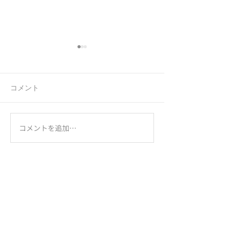
コメント
連休前の忙しさ
お客様からのお
コメントを追加…