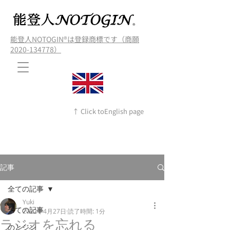
能登人NOTOGIN®️は登録商標です（商願
2020-134778）
↑ Click toEnglish page
記事
全ての記事
Yuki
全ての記事
2022年4月27日
読了時間: 1分
ラジオを忘れる
のとジン