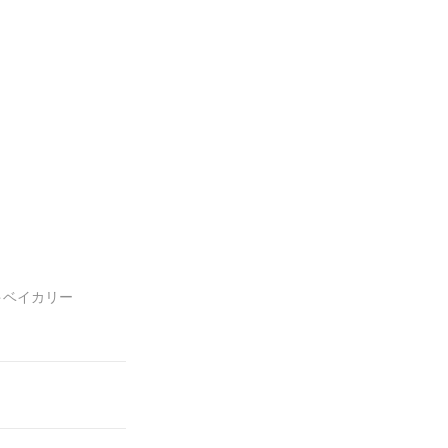
井
ベイカリー