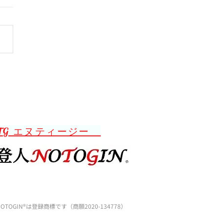
様からのお便り
TG エヌティージー
OTOGIN®️は登録商標です（商願2020-134778）