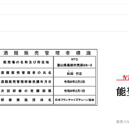
連休前の忙しさ
お客
N
能登人N