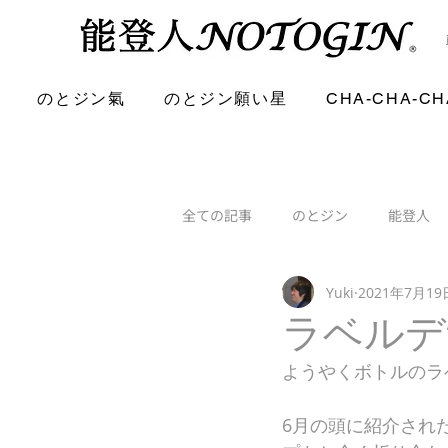
のとジン氣
のとジン願い星
CHA-CHA-CH
全ての記事
のとジン
能登人
Yuki
2021年7月19
ラベルデ
ようやくボトルのラ
6月の頭に紹介され