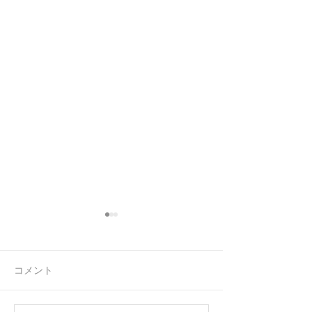
コメント
仕事との両立
連休前の忙しさ