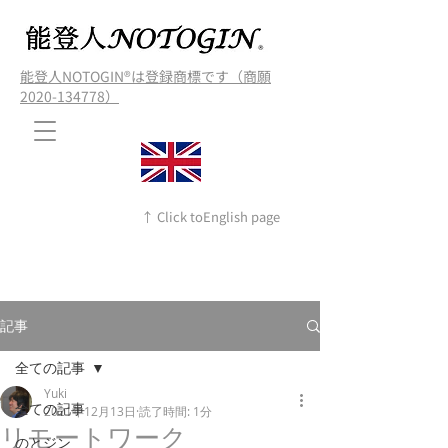
能登人NOTOGIN®️は登録商標です（商願
2020-134778）
↑ Click toEnglish page
記事
全ての記事
Yuki
全ての記事
2021年12月13日
読了時間: 1分
リモートワーク
のとジン