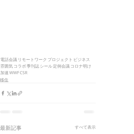
電話会議
リモートワーク
プロジェクト
ビジネス
雰囲気
コラボ
季刊誌
シール
定例会議
コロナ明け
加速
WWF
CSR
移住
最新記事
すべて表示