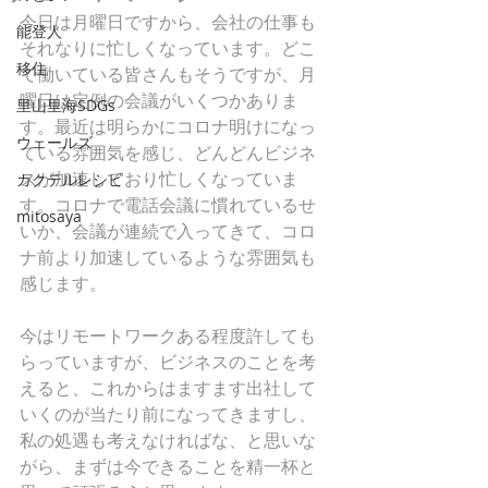
今日は月曜日ですから、会社の仕事も
能登人
それなりに忙しくなっています。どこ
移住
で働いている皆さんもそうですが、月
曜日は定例の会議がいくつかありま
里山里海SDGs
す。最近は明らかにコロナ明けになっ
ウェールズ
ている雰囲気を感じ、どんどんビジネ
スが加速しており忙しくなっていま
カクテルレシピ
す。コロナで電話会議に慣れているせ
mitosaya
いか、会議が連続で入ってきて、コロ
ナ前より加速しているような雰囲気も
感じます。
今はリモートワークある程度許しても
らっていますが、ビジネスのことを考
えると、これからはますます出社して
いくのが当たり前になってきますし、
私の処遇も考えなければな、と思いな
がら、まずは今できることを精一杯と