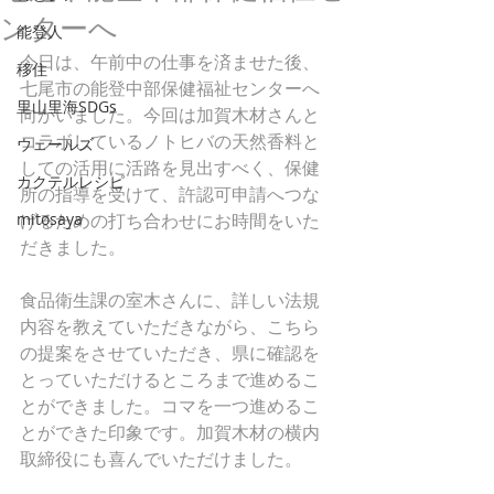
ンターへ
能登人
今日は、午前中の仕事を済ませた後、
移住
七尾市の能登中部保健福祉センターへ
里山里海SDGs
向かいました。今回は加賀木材さんと
コラボしているノトヒバの天然香料と
ウェールズ
しての活用に活路を見出すべく、保健
カクテルレシピ
所の指導を受けて、許認可申請へつな
mitosaya
げるための打ち合わせにお時間をいた
だきました。
食品衛生課の室木さんに、詳しい法規
内容を教えていただきながら、こちら
の提案をさせていただき、県に確認を
とっていただけるところまで進めるこ
とができました。コマを一つ進めるこ
とができた印象です。加賀木材の横内
取締役にも喜んでいただけました。