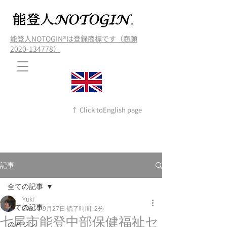
能登人NOTOGIN®️は登録商標です（商願
2020-134778）
↑ Click toEnglish page
記事
全ての記事
Yuki
全ての記事
2021年9月27日
読了時間: 2分
七尾市能登中部保健福祉セ
のとジン