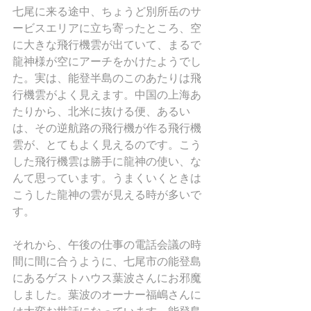
七尾に来る途中、ちょうど別所岳のサ
ービスエリアに立ち寄ったところ、空
に大きな飛行機雲が出ていて、まるで
龍神様が空にアーチをかけたようでし
た。実は、能登半島のこのあたりは飛
行機雲がよく見えます。中国の上海あ
たりから、北米に抜ける便、あるい
は、その逆航路の飛行機が作る飛行機
雲が、とてもよく見えるのです。こう
した飛行機雲は勝手に龍神の使い、な
んて思っています。うまくいくときは
こうした龍神の雲が見える時が多いで
す。
それから、午後の仕事の電話会議の時
間に間に合うように、七尾市の能登島
にあるゲストハウス葉波さんにお邪魔
しました。葉波のオーナー福嶋さんに