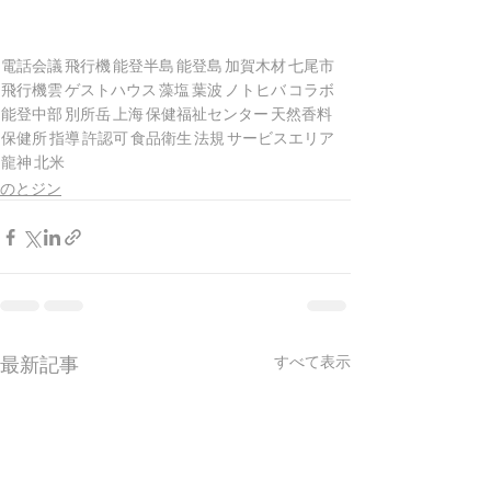
電話会議
飛行機
能登半島
能登島
加賀木材
七尾市
飛行機雲
ゲストハウス
藻塩
葉波
ノトヒバ
コラボ
能登中部
別所岳
上海
保健福祉センター
天然香料
保健所
指導
許認可
食品衛生
法規
サービスエリア
龍神
北米
のとジン
最新記事
すべて表示