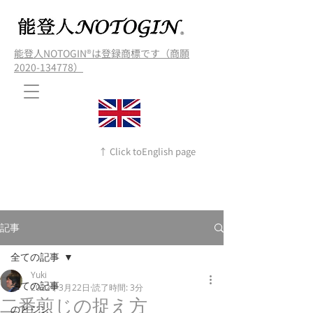
能登人NOTOGIN®️は登録商標です（商願
2020-134778）
↑ Click toEnglish page
記事
全ての記事
Yuki
全ての記事
2022年3月22日
読了時間: 3分
二番煎じの捉え方
のとジン