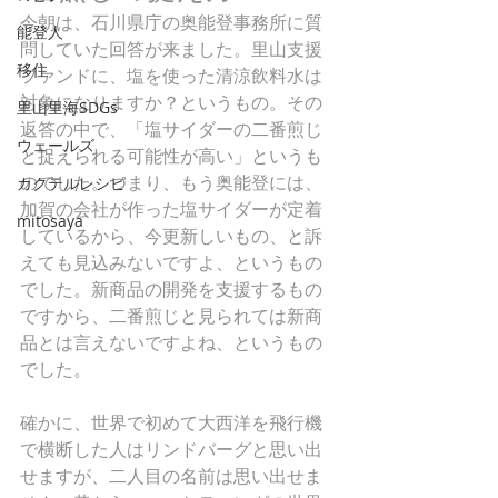
今朝は、石川県庁の奥能登事務所に質
能登人
問していた回答が来ました。里山支援
移住
ファンドに、塩を使った清涼飲料水は
対象になりますか？というもの。その
里山里海SDGs
返答の中で、「塩サイダーの二番煎じ
ウェールズ
と捉えられる可能性が高い」というも
のでした。つまり、もう奥能登には、
カクテルレシピ
加賀の会社が作った塩サイダーが定着
mitosaya
しているから、今更新しいもの、と訴
えても見込みないですよ、というもの
でした。新商品の開発を支援するもの
ですから、二番煎じと見られては新商
品とは言えないですよね、というもの
でした。
確かに、世界で初めて大西洋を飛行機
で横断した人はリンドバーグと思い出
せますが、二人目の名前は思い出せま