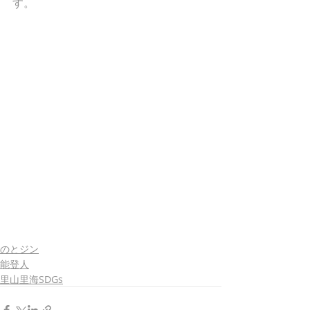
す。
のとジン
能登人
里山里海SDGs