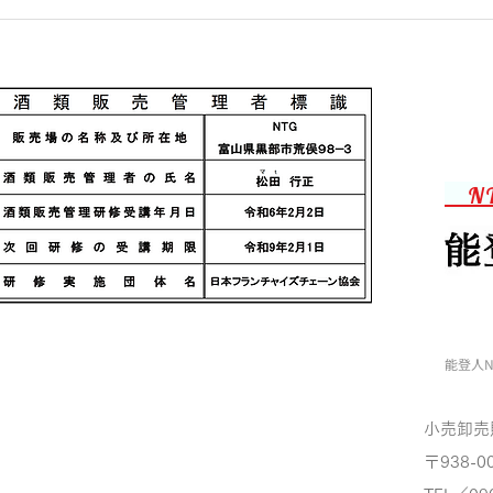
N
能登人N
小売卸売
〒938-0