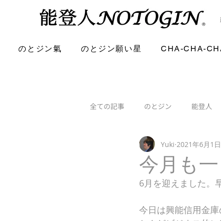
のとジン氣
のとジン願い星
CHA-CHA-CH
全ての記事
のとジン
能登人
Yuki
2021年6月1日
今月も一
6月を迎えました。
今日は興能信用金庫