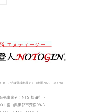
TG エヌティージー
OTOGIN®️は登録商標です（商願2020-134778）
販売事業者：NTG 松田行正
001
富山県黒部市荒俣98-3