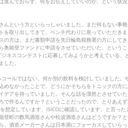
は進んでおらず、何をお伝えしていいのか、という状況
さんという方といらっしゃいました。まだ何もない事務
トを取り出してきて、ベンチ代わりに座っていただきま
スの方は、まだ書類申請を先日輪島税務署の方にしてき
ら奥能登ファンドに申請をさせていただいた、というこ
いるビジネスコンテストに応募してみようかと考えている、
ました。
、アルコールではない、何か別の飲料を検討していました。
込めなかったことで、どうにかそちらをトニックの方に
イデアを持っていました。そんな話を漠然とさせていた
ろで作るんですか？ということだったので、とりあえず
ーを想定しています、ISICOに確認しています、と言っ
能登町の数馬酒造さんや松波酒造さんはどうですか？と
ら、酒造メーカーさんは日本酒にフォーカスしていらっ