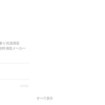
参り
松波酒造
飲料
酒造メーカー
すべて表示