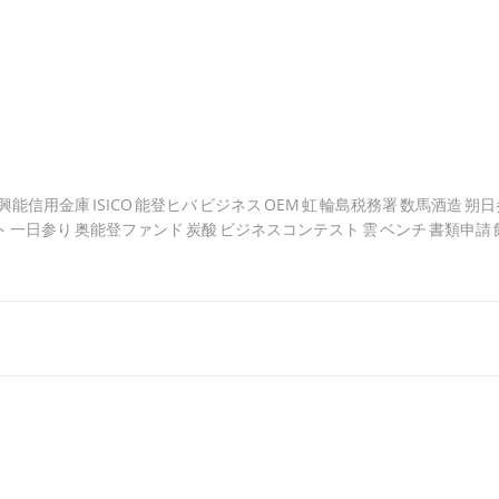
興能信用金庫
ISICO
能登ヒバ
ビジネス
OEM
虹
輪島税務署
数馬酒造
朔日
ト
一日参り
奥能登ファンド
炭酸
ビジネスコンテスト
雲
ベンチ
書類申請