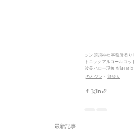
ジン
須須神社
事務所
香り
トニック
アルコール
コッ
波長
ハロー現象
奇跡
Halo
のとジン
能登人
最新記事