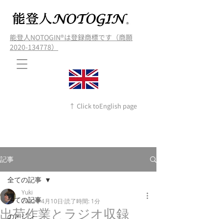
能登人NOTOGIN®️は登録商標です（商願
2020-134778）
↑ Click toEnglish page
記事
全ての記事
Yuki
全ての記事
2022年4月10日
読了時間: 1分
出荷作業とラジオ収録
のとジン