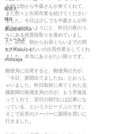
今朝は朝から中森さんが来てくれて、
能登人
また黙々と出荷作業を続けてください
移住
ました。今日は少しでも中森さんが作
業をしやすいようにと、昨日の夜のう
里山里海SDGs
ちにある程度段取りを進めていまし
ウェールズ
た。結局、朝からお昼くらいまでの間
に100人分くらいの出荷作業をしてくれ
カクテルレシピ
ました。本当にありがたい限りです。
mitosaya
郵便局に出荷すると、郵便局の方が、
「今日、新聞出てましたね」とおっし
ゃいました。昨日取材に来てくれた北
國新聞の珠洲支局の方が、もう早速送
ってくれて、翌日の朝刊には記事にな
っている、というスピードぶりです。
そこで近所のスーパーに新聞を買いに
行きました。