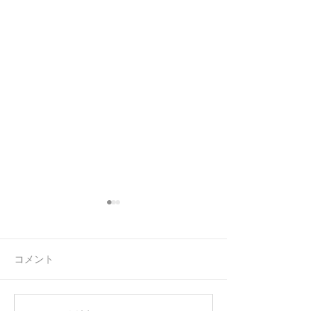
コメント
連休前の忙しさ
ラジオを忘れる
コメントを追加…