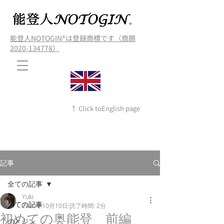
能登人NOTOGIN®️は登録商標です（商願
2020-134778）
↑ Click toEnglish page
記事
全ての記事
Yuki
全ての記事
2020年10月10日
読了時間: 2分
初めての奥能登 前編
のとジン