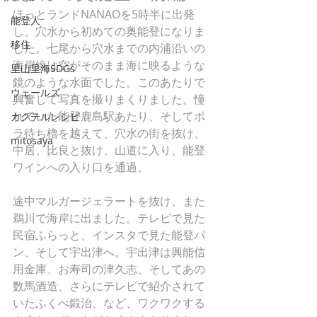
ほっとランドNANAOを5時半に出発
能登人
し、穴水から初めての奥能登になりま
移住
した。七尾から穴水までの内浦沿いの
海岸線は空がそのまま海に映るような
里山里海SDGs
鏡のような水面でした。このあたりで
ウェールズ
興奮して写真を撮りまくりました。憧
れていた能登鹿島駅あたり、そしてボ
カクテルレシピ
ラ待ち櫓を越えて、穴水の街を抜け、
mitosaya
中居、比良と抜け、山道に入り、能登
ワインへの入り口を通過。
途中マルガージェラートを抜け、また
鵜川で海岸に出ました。テレビで見た
民宿ふらっと、インスタで見た能登パ
ン、そして宇出津へ。宇出津は興能信
用金庫、お寿司の津久志、そしてあの
数馬酒造、さらにテレビで紹介されて
いたふくべ鍛治、など、ワクワクする