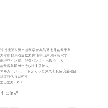
珠洲
能登
珠洲市
能登学舎
奥能登
七尾
能登半島
海岸線
数馬酒造
松波
内浦
宇出津
見附島
穴水
能登ワイン
鵜川
能登パン
ふくべ鍛治
小木
能登鹿島駅
ボラ待ち櫓
中居
比良
マルガージェラート
ふらっと
津久志
真脇
真脇遺跡
縄文時代
春日神社
里山里海SDGs