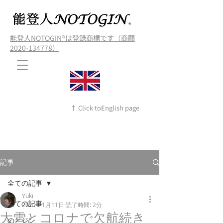
能登人NOTOGIN®️は登録商標です（商願
2020-134778）
↑ Click toEnglish page
記事
全ての記事
Yuki
全ての記事
2021年1月11日
読了時間: 2分
大雪とコロナで欠航続き
のとジン