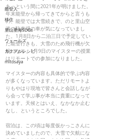
あっという間に2021年が明けました。
能登人
年末能登から帰ってきてからと言うも
移住
の、能登では大雪続きで、のと里山空
港の駐車場の車が気になっていまし
里山里海SDGs
た。1月8日から二泊三日で予定してい
ウェールズ
た能登行きも、大雪のため飛行機が欠
航になり、1月9日のマイスターの授業
カクテルレシピ
はリモートでの参加になりました。
mitosaya
マイスターの内容も具体的で学ぶ内容
が多くなっています。ただリモートよ
りもやはり現地で皆さんと会話しなが
ら会って学ぶ事が本当に貴重になって
います。天候とはいえ、なかなか止む
なし、というところでした。
宿泊は、この頃は毎度仮かっこさんに
決めていましたので、大雪で欠航にな