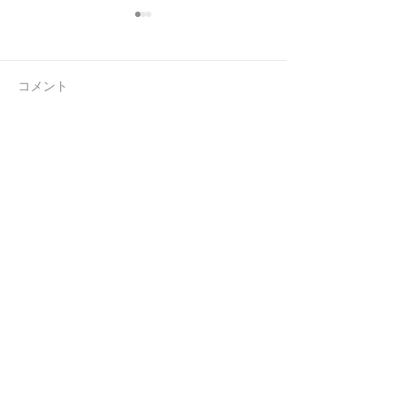
コメント
連休前の忙しさ
お客様からのお
コメントを追加…