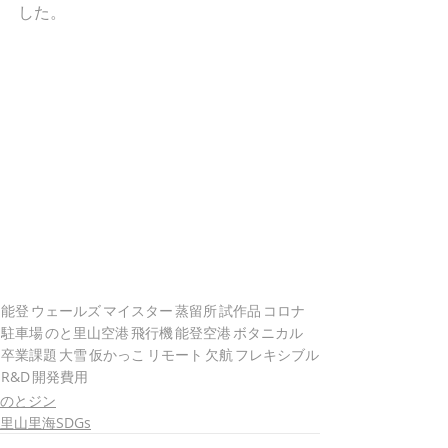
した。
能登
ウェールズ
マイスター
蒸留所
試作品
コロナ
駐車場
のと里山空港
飛行機
能登空港
ボタニカル
卒業課題
大雪
仮かっこ
リモート
欠航
フレキシブル
R&D
開発費用
のとジン
里山里海SDGs