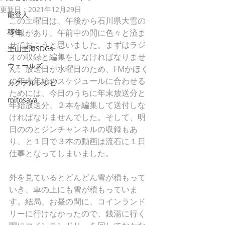
更新日：
2021年12月29日
能登人
この土曜日は、午後から石川県大雪の
移住
予報があり、午前中の間に色々と済ま
せておこうと思いました。まずはラジ
里山里海SDGs
オの収録と編集をしなければなりませ
ウェールズ
ん。放送日が水曜日のため、FMかほく
の年末年始のスケジュールに合わせる
カクテルレシピ
ためには、今日のうちに年末放送分と
mitosaya
年始放送分、２本を編集して送付しな
ければなりませんでした。そして、明
日ののとジンチャンネルの収録もあ
り、と１日で３本の動画は流石に１日
仕事となってしまいました。
外を見ているとどんどん雪が積もって
いき、車の上にも雪が積もっていま
す。結局、お昼の間に、コインランド
リーに行けなかったので、銭湯に行く