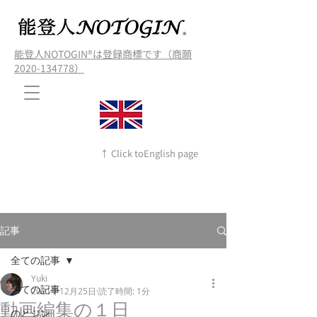
能登人NOTOGIN®️は登録商標です（商願
2020-134778）
↑ Click toEnglish page
記事
全ての記事
Yuki
全ての記事
2021年12月25日
読了時間: 1分
動画編集の１日
のとジン