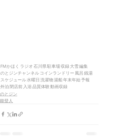
FMかほく
ラジオ
石川県
駐車場
収録
大雪
編集
のとジンチャンネル
コインランドリー
風呂
銭湯
スケジュール
水曜日
洗濯物
湯船
年末年始
予報
外泊
閉店前
入浴
品質体験
動画収録
のとジン
能登人