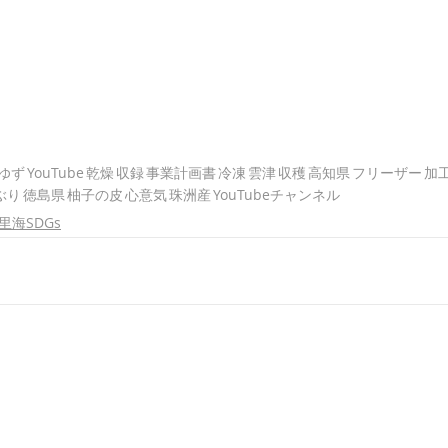
ゆず
YouTube
乾燥
収録
事業計画書
冷凍
雲津
収穫
高知県
フリーザー
加
ぶり
徳島県
柚子の皮
心意気
珠洲産
YouTubeチャンネル
里海SDGs