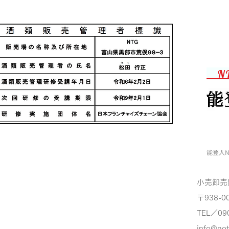
N
能登人N
小売卸売
〒938-0
TEL／09
info@no