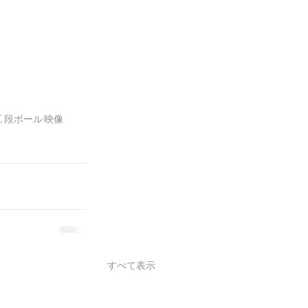
工
段ボール
映像
すべて表示