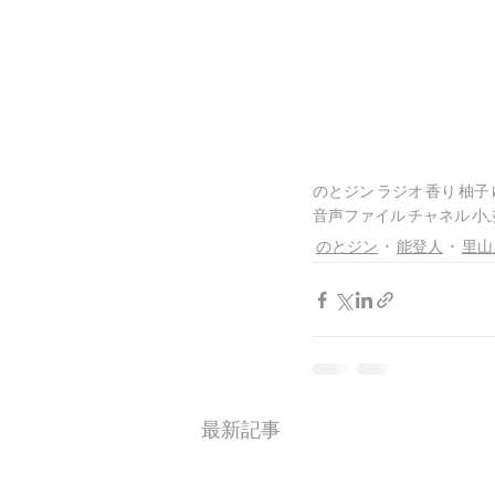
のとジン
ラジオ
香り
柚子
音声ファイル
チャネル
小
のとジン
能登人
里山
最新記事