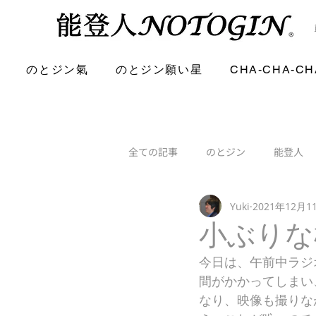
のとジン氣
のとジン願い星
CHA-CHA-CH
全ての記事
のとジン
能登人
Yuki
2021年12月1
小ぶりな
今日は、午前中ラジ
間がかかってしまい、
なり、映像も撮りな