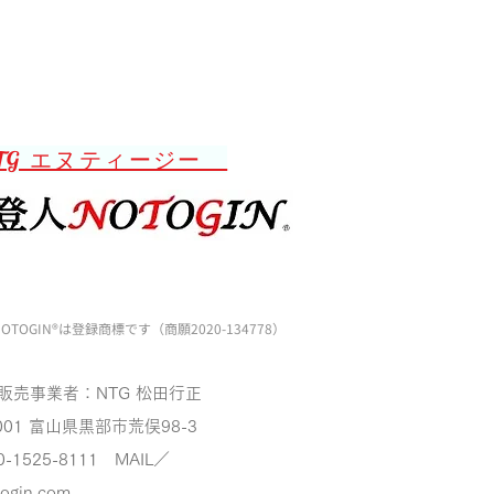
TG エヌティージー
OTOGIN®️は登録商標です（商願2020-134778）
販売事業者：NTG 松田行正
001
富山県黒部市荒俣98-3
0-1525-8111 MAIL／
togin.com