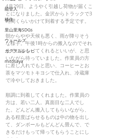
4月29日、ようやく引越し荷物が届くこ
能登人
とになりました。金沢からトラックで3
移住
時間くらいかけて到着する予定です。
里山里海SDGs
朝からやや天候も悪く、雨が降りそう
ウェールズ
な様子。午後1時からの搬入なのでそれ
までにはもってくれるといいが、と思
カクテルレシピ
いながら待っていました。作業員の方
mitosaya
に差し入れでもと思い、コーヒーとお
茶をマツモトキヨシで仕入れ、冷蔵庫
で冷やしておきました。
順調に到着してくれました。作業員の
方は、若い二人。真面目な二人でし
た。どんどん搬入してもらいながら、
ある程度ばらせるものは中の物を出し
て、ダンボールもどんどん畳んで、で
きるだけもって帰ってもらうことにし