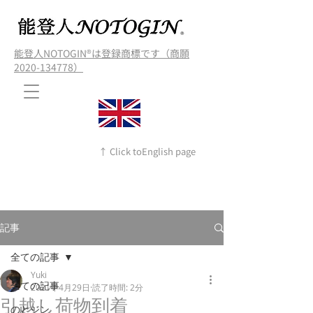
能登人NOTOGIN®️は登録商標です（商願
2020-134778）
↑ Click toEnglish page
記事
全ての記事
Yuki
全ての記事
2021年4月29日
読了時間: 2分
引越し荷物到着
のとジン