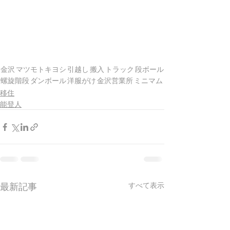
金沢
マツモトキヨシ
引越し
搬入
トラック
段ボール
螺旋階段
ダンボール
洋服がけ
金沢営業所
ミニマム
移住
能登人
最新記事
すべて表示