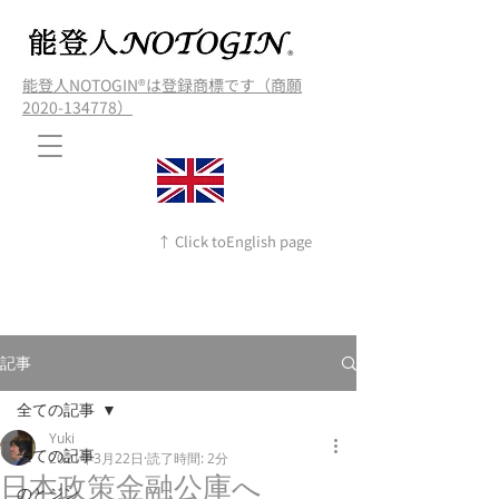
能登人NOTOGIN®️は登録商標です（商願
2020-134778）
↑ Click toEnglish page
記事
全ての記事
Yuki
全ての記事
2021年3月22日
読了時間: 2分
日本政策金融公庫へ
のとジン