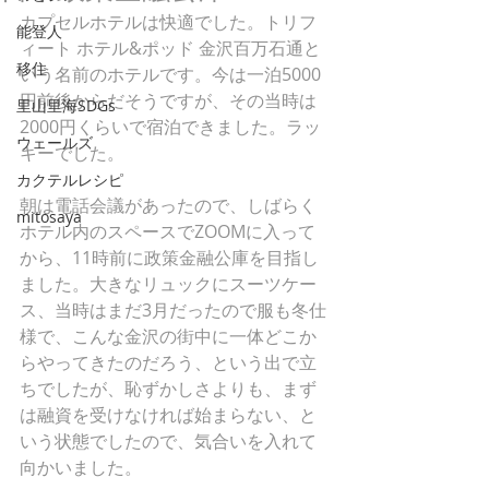
カプセルホテルは快適でした。トリフ
能登人
ィート ホテル&ポッド 金沢百万石通と
移住
いう名前のホテルです。今は一泊5000
円前後からだそうですが、その当時は
里山里海SDGs
2000円くらいで宿泊できました。ラッ
ウェールズ
キーでした。
カクテルレシピ
朝は電話会議があったので、しばらく
mitosaya
ホテル内のスペースでZOOMに入って
から、11時前に政策金融公庫を目指し
ました。大きなリュックにスーツケー
ス、当時はまだ3月だったので服も冬仕
様で、こんな金沢の街中に一体どこか
らやってきたのだろう、という出で立
ちでしたが、恥ずかしさよりも、まず
は融資を受けなければ始まらない、と
いう状態でしたので、気合いを入れて
向かいました。