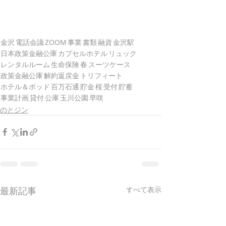
金沢
電話会議
ZOOM
事業
書類
融資
金沢駅
日本政策金融公庫
カプセルホテル
リュック
レンタルルーム
生命保険
春
スーツケース
政策金融公庫
解約返戻金
トリフィート
ホテル＆ポッド
百万石通
貯金
桜
受付
貯蓄
事業計画
貸付
公庫
玉川公園
早咲
のとジン
最新記事
すべて表示