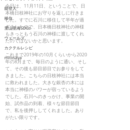
今日は、11月11日、ということで、日
能登人
本橋日枝神社にお守りを返しに行きま
移住
した。すでに石川に移住して半年が過
ぎましたので、日本橋日枝神社の神様
里山里海SDGs
もきっともう石川の神様に渡してくれ
ウェールズ
たのではないかと思います。
カクテルレシピ
これまで2019年の10月くらいから2020
mitosaya
年の8月まで、毎日のように通い、そし
て、その後も節目節目でお参りをして
きました。こちらの日枝神社には本当
に救われました。大きな銀杏の木には
本当に神様のパワーが宿っているよう
でした。石川へのきっかけ、事業の開
始、試作品の到着、様々な節目節目
で、私を後押ししてくれました。あり
がたい限りです。