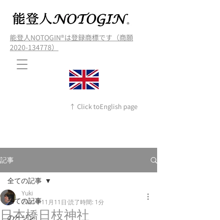
能登人NOTOGIN®️は登録商標です（商願
2020-134778）
↑ Click toEnglish page
記事
全ての記事
Yuki
全ての記事
2021年11月11日
読了時間: 1分
日本橋日枝神社
のとジン