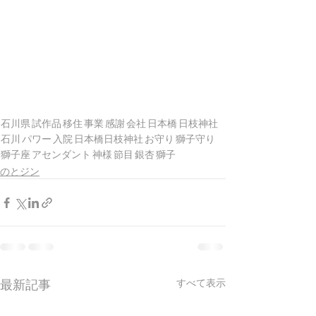
石川県
試作品
移住
事業
感謝
会社
日本橋
日枝神社
石川
パワー
入院
日本橋日枝神社
お守り
獅子守り
獅子座
アセンダント
神様
節目
銀杏
獅子
のとジン
最新記事
すべて表示