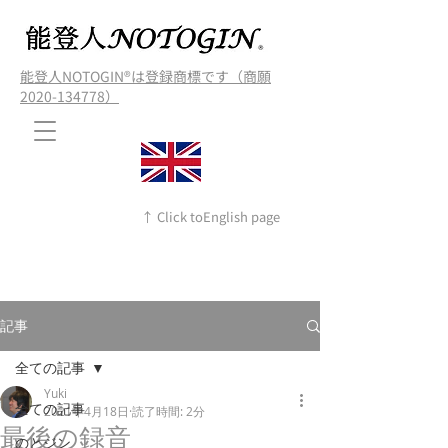
能登人NOTOGIN®️は登録商標です（商願
2020-134778）
↑ Click toEnglish page
記事
全ての記事
Yuki
全ての記事
2021年4月18日
読了時間: 2分
最後の録音
のとジン