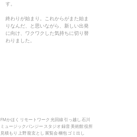
す。
終わりが始まり。これからがまた始ま
りなんだ、と思いながら、新しい出発
に向け、ワクワクした気持ちに切り替
わりました。
FMかほく
リモートワーク
光回線
引っ越し
石川
ミュージックバンジー
スタジオ
録音
美術館
役所
見積もり
上野
龍玄とし
展覧会
梱包
ゴミ出し