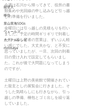
今週は石川から帰ってきて、役所の書
能登人
類集めや光回線の申し込みなど引っ越
移住
しの準備を行いました。
里山里海SDGs
金曜日には引っ越しの見積もりを行い
ウェールズ
ました。予定の時間ギリギリで到着し
た引っ越し業者の営業は、ずいぶん軽
カクテルレシピ
い感じでした。大丈夫かな、と不安に
mitosaya
思っていましたが、一旦、次回の到着
日の受け入れで設定してもらいまし
た。これが後で大問題になってしまう
のですが。
土曜日は上野の美術館で開催されてい
た龍玄としの展覧会に行きました。そ
うした気晴らしにも行きながら、引っ
越しの準備、梱包とゴミ出しを繰り返
していました。