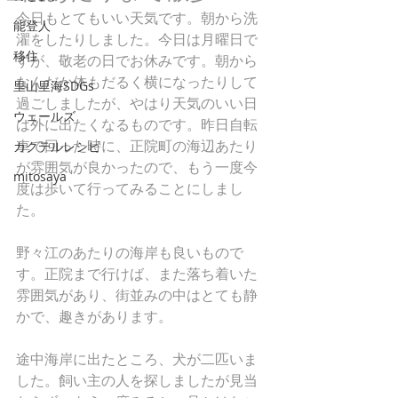
今日もとてもいい天気です。朝から洗
能登人
濯をしたりしました。今日は月曜日で
移住
すが、敬老の日でお休みです。朝から
なんだか体もだるく横になったりして
里山里海SDGs
過ごしましたが、やはり天気のいい日
ウェールズ
は外に出たくなるものです。昨日自転
車で回った時に、正院町の海辺あたり
カクテルレシピ
が雰囲気が良かったので、もう一度今
mitosaya
度は歩いて行ってみることにしまし
た。
野々江のあたりの海岸も良いもので
す。正院まで行けば、また落ち着いた
雰囲気があり、街並みの中はとても静
かで、趣きがあります。
途中海岸に出たところ、犬が二匹いま
した。飼い主の人を探しましたが見当