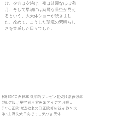
け、夕方は夕焼け、夜は綺麗なほぼ満
月、そして早朝には綺麗な星空が見え
るという、大天体ショーが続きまし
た。改めて、こうした環境の素晴らし
さを実感した日々でした。
珠洲
ISICO
自転車
海岸
猫
プレゼン
朝焼け
散歩
洗濯
環境
夕焼け
星空
満月
雰囲気
アイデア
月曜日
野々江
正院
海辺
敬老の日
正院町
街並み
趣き
犬
飼い主
野良犬
日向ぼっこ
気づき
天体