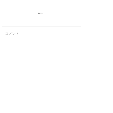
コメント
仕事との両立
連休前の忙しさ
コメントを追加…