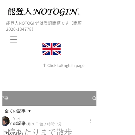
能登人NOTOGIN®️は登録商標です（商願
2020-134778）
↑ Click toEnglish page
記事
全ての記事
Yuki
全ての記事
2021年9月20日
読了時間: 2分
正院あたりまで散歩
のとジン