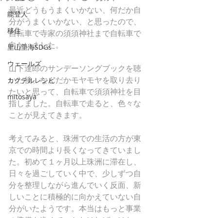
最近どうもうまくいかない、何だか自
能登人
分がうまくいかない、と思ったので、
移住
自転車で寺家の須須神社まで自転車で
向かいました。
里山里海SDGs
ウェールズ
山下達郎のサンデーソングブックを聴
いた後、なんだかモヤモヤを取り去り
カクテルレシピ
たいと思って、自転車で須須神社を目
mitosaya
指しました。自転車で走ると、色々な
ことが見えてきます。
考えてみると、珠洲での生活の方が東
京での時間より長くなってきていまし
た。初めて１ヶ月以上珠洲に滞在し、
日々を過ごしていく中で、少しずつ自
分を整理しながら進んでいく反面、新
しいことに積極的に向かえていない自
分がいたようです。本当はもっと事業