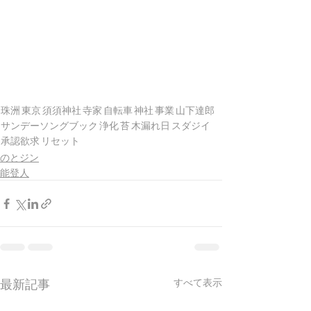
珠洲
東京
須須神社
寺家
自転車
神社
事業
山下達郎
サンデーソングブック
浄化
苔
木漏れ日
スダジイ
承認欲求
リセット
のとジン
能登人
最新記事
すべて表示