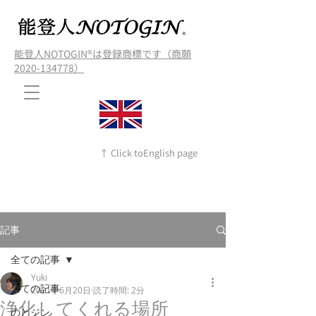
能登人NOTOGIN®️は登録商標です（商願
2020-134778）
↑ Click toEnglish page
記事
全ての記事
Yuki
全ての記事
2021年6月20日
読了時間: 2分
浄化してくれる場所
のとジン