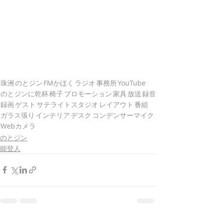
珠洲
のとジン
FMかほく
ラジオ
事務所
YouTube
のとジンに乾杯
椅子
プロモーション
家具
放送
録音
録画
ゲスト
サテライトスタジオ
レイアウト
番組
ガラス張り
インテリア
デスク
コンデンサーマイク
Webカメラ
のとジン
能登人