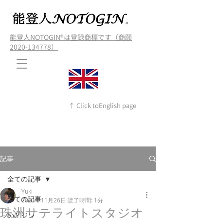
能登人NOTOGIN®️は登録商標です（商願
2020-134778）
↑ Click toEnglish page
記事
全ての記事
Yuki
全ての記事
2021年11月26日
読了時間: 1分
珠洲サテライトスタジオ
のとジン