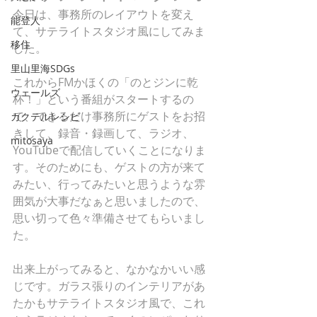
今日は、事務所のレイアウトを変え
能登人
て、サテライトスタジオ風にしてみま
移住
した。
里山里海SDGs
これからFMかほくの「のとジンに乾
ウェールズ
杯！」という番組がスタートするの
で、できるだけ事務所にゲストをお招
カクテルレシピ
きして、録音・録画して、ラジオ、
mitosaya
YouTubeで配信していくことになりま
す。そのためにも、ゲストの方が来て
みたい、行ってみたいと思うような雰
囲気が大事だなぁと思いましたので、
思い切って色々準備させてもらいまし
た。
出来上がってみると、なかなかいい感
じです。ガラス張りのインテリアがあ
たかもサテライトスタジオ風で、これ