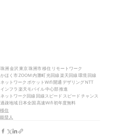
珠洲
金沢
東京
珠洲市
移住
リモートワーク
かほく市
ZOOM
内灘町
光回線
楽天回線
環境
回線
ネットワーク
ポケットWifi
開通
デザリング
NTT
インフラ
楽天モバイル
中心部
推進
ネットワーク回線
回線スピード
スピード
チャンス
過疎地域
日本全国
高速Wifi
初年度無料
移住
能登人