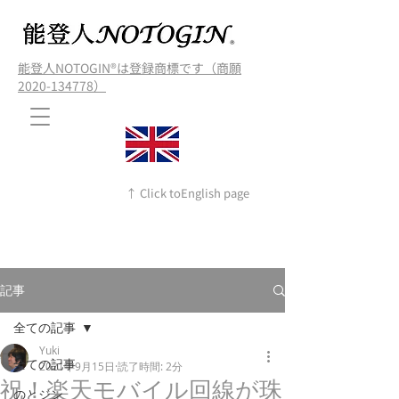
能登人NOTOGIN®️は登録商標です（商願
2020-134778）
↑ Click toEnglish page
記事
全ての記事
Yuki
全ての記事
2021年9月15日
読了時間: 2分
祝！楽天モバイル回線が珠
のとジン