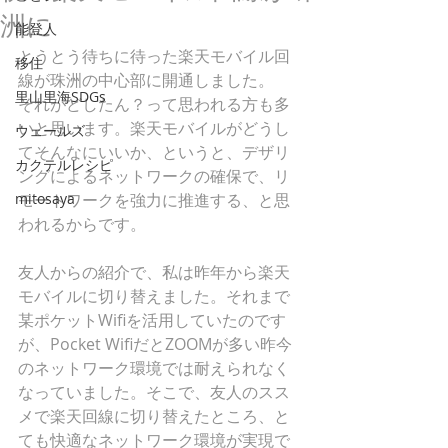
洲に
能登人
とうとう待ちに待った楽天モバイル回
移住
線が珠洲の中心部に開通しました。
里山里海SDGs
それがどしたん？って思われる方も多
いと思います。楽天モバイルがどうし
ウェールズ
てそんなにいいか、というと、デザリ
カクテルレシピ
ングによるネットワークの確保で、リ
mitosaya
モートワークを強力に推進する、と思
われるからです。
友人からの紹介で、私は昨年から楽天
モバイルに切り替えました。それまで
某ポケットWifiを活用していたのです
が、Pocket WifiだとZOOMが多い昨今
のネットワーク環境では耐えられなく
なっていました。そこで、友人のスス
メで楽天回線に切り替えたところ、と
ても快適なネットワーク環境が実現で