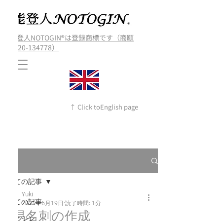
能登人NOTOGIN®️は登録商標です（商願
2020-134778）
↑ Click toEnglish page
記事
全ての記事
Yuki
全ての記事
2021年6月19日
読了時間: 1分
簡易名刺の作成
のとジン