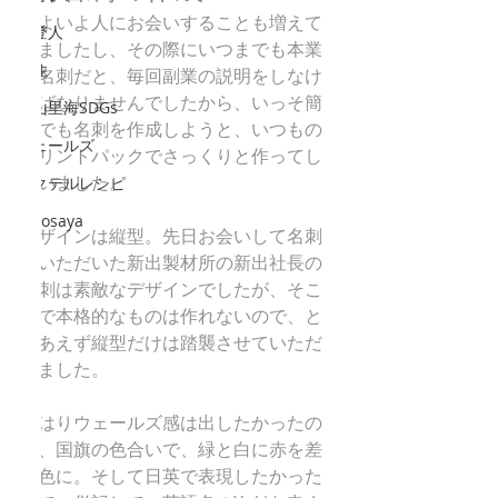
いよいよ人にお会いすることも増えて
能登人
きましたし、その際にいつまでも本業
移住
の名刺だと、毎回副業の説明をしなけ
ればなりませんでしたから、いっそ簡
里山里海SDGs
易でも名刺を作成しようと、いつもの
ウェールズ
プリントパックでさっくりと作ってし
まいました。
カクテルレシピ
mitosaya
デザインは縦型。先日お会いして名刺
をいただいた新出製材所の新出社長の
名刺は素敵なデザインでしたが、そこ
まで本格的なものは作れないので、と
りあえず縦型だけは踏襲させていただ
きました。
やはりウェールズ感は出したかったの
で、国旗の色合いで、緑と白に赤を差
し色に。そして日英で表現したかった