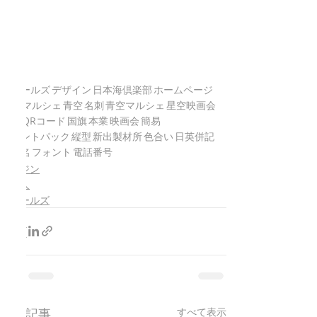
ウェールズ
デザイン
日本海倶楽部
ホームページ
副業
マルシェ
青空
名刺
青空マルシェ
星空映画会
星空
QRコード
国旗
本業
映画会
簡易
プリントパック
縦型
新出製材所
色合い
日英併記
英語名
フォント
電話番号
のとジン
能登人
ウェールズ
最新記事
すべて表示