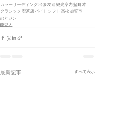
カラーリーディング
出張
友達
観光案内
堅町
本
クラシック
喫茶店
バイト
シフト
高校
加賀市
のとジン
能登人
最新記事
すべて表示