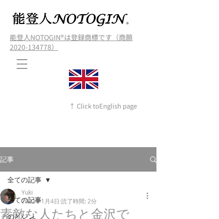
能登人NOTOGIN®️は登録商標です（商願
2020-134778）
↑ Click toEnglish page
記事
全ての記事
Yuki
全ての記事
2022年1月4日
読了時間: 2分
素敵な人たちと金沢で
のとジン