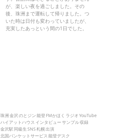
が、楽しい夜を過ごしました。その
後、珠洲まで運転して帰りました。つ
いた時は日付も変わっていましたが、
充実したあっという間の1日でした。
珠洲
金沢
のとジン
能登
FMかほく
ラジオ
YouTube
ハイアットハウス
インタビュー
サンプル
収録
金沢駅
同級生
SNS
札幌
出演
北国バンケットサービス
能登デスク