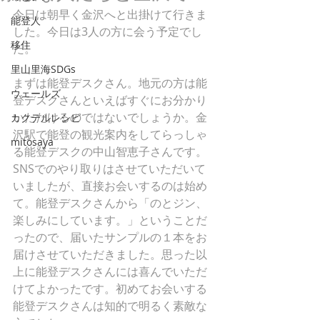
今日は朝早く金沢へと出掛けて行きま
能登人
した。今日は3人の方に会う予定でし
移住
た。
里山里海SDGs
まずは能登デスクさん。地元の方は能
ウェールズ
登デスクさんといえばすぐにお分かり
いただけるのではないでしょうか。金
カクテルレシピ
沢駅で能登の観光案内をしてらっしゃ
mitosaya
る能登デスクの中山智恵子さんです。
SNSでのやり取りはさせていただいて
いましたが、直接お会いするのは始め
て。能登デスクさんから「のとジン、
楽しみにしています。」ということだ
ったので、届いたサンプルの１本をお
届けさせていただきました。思った以
上に能登デスクさんには喜んでいただ
けてよかったです。初めてお会いする
能登デスクさんは知的で明るく素敵な