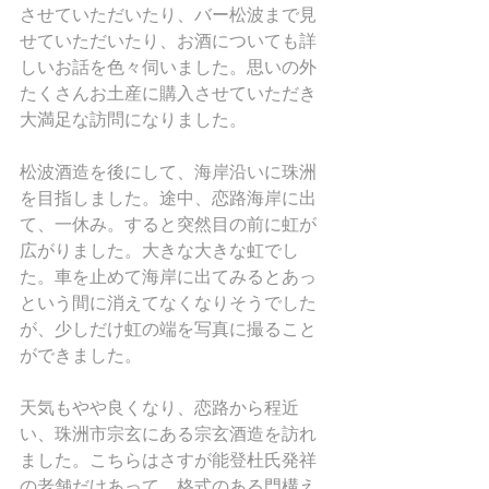
させていただいたり、バー松波まで見
せていただいたり、お酒についても詳
しいお話を色々伺いました。思いの外
たくさんお土産に購入させていただき
大満足な訪問になりました。
松波酒造を後にして、海岸沿いに珠洲
を目指しました。途中、恋路海岸に出
て、一休み。すると突然目の前に虹が
広がりました。大きな大きな虹でし
た。車を止めて海岸に出てみるとあっ
という間に消えてなくなりそうでした
が、少しだけ虹の端を写真に撮ること
ができました。
天気もやや良くなり、恋路から程近
い、珠洲市宗玄にある宗玄酒造を訪れ
ました。こちらはさすが能登杜氏発祥
の老舗だけあって、格式のある門構え