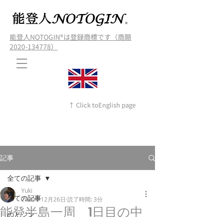
能登人NOTOGIN®️は登録商標です（商願
2020-134778）
↑ Click toEnglish page
記事
全ての記事
Yuki
全ての記事
2020年12月26日
読了時間: 3分
能登半島一周 1日目の中
のとジン