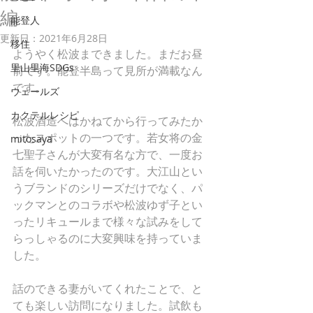
編
能登人
更新日：
2021年6月28日
移住
ようやく松波まできました。まだお昼
里山里海SDGs
前です。能登半島って見所が満載なん
です。
ウェールズ
カクテルレシピ
松波酒造へはかねてから行ってみたか
ったスポットの一つです。若女将の金
mitosaya
七聖子さんが大変有名な方で、一度お
話を伺いたかったのです。大江山とい
うブランドのシリーズだけでなく、パ
ックマンとのコラボや松波ゆず子とい
ったリキュールまで様々な試みをして
らっしゃるのに大変興味を持っていま
した。
話のできる妻がいてくれたことで、と
ても楽しい訪問になりました。試飲も