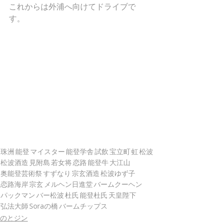
これからは外浦へ向けてドライブで
す。
珠洲
能登
マイスター
能登学舎
試飲
宝立町
虹
松波
松波酒造
見附島
若女将
恋路
能登牛
大江山
奥能登芸術祭
すずなり
宗玄酒造
松波ゆず子
恋路海岸
宗玄
メルヘン日進堂
バームクーヘン
パックマン
バー松波
杜氏
能登杜氏
天皇陛下
弘法大師
Soraの橋
バームチップス
のとジン