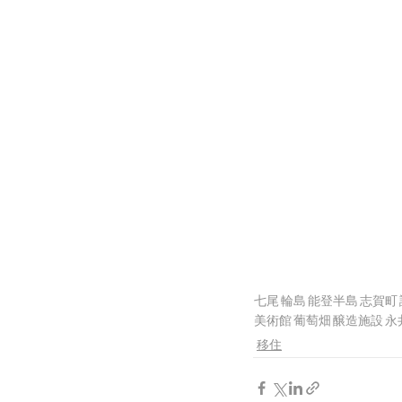
七尾
輪島
能登半島
志賀町
美術館
葡萄畑
醸造施設
永
移住