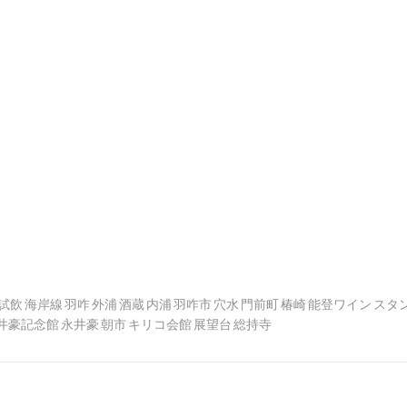
試飲
海岸線
羽咋
外浦
酒蔵
内浦
羽咋市
穴水
門前町
椿崎
能登ワイン
スタ
井豪記念館
永井豪
朝市
キリコ会館
展望台
総持寺