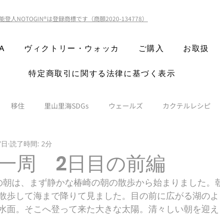
能登人NOTOGIN®️は登録商標です（商願2020-134778）
A
ヴィクトリー・ウォッカ
ご購入
お取扱
特定商取引に関する法律に基づく表示
移住
里山里海SDGs
ウェールズ
カクテルレシピ
7日
読了時間: 2分
一周 2日目の前編
の朝は、まず静かな椿崎の朝の散歩から始まりました。
散歩して海まで降りて見ました。目の前に広がる湖のよ
水面。そこへ登って来た大きな太陽。清々しい朝を迎え