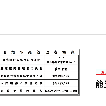
仕事
連休前の忙しさ
N