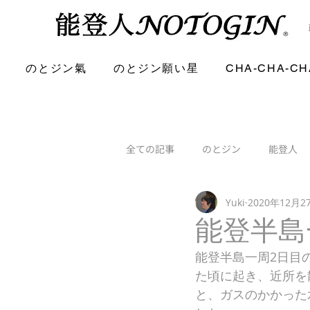
のとジン氣
のとジン願い星
CHA-CHA-CH
全ての記事
のとジン
能登人
Yuki
2020年12月2
能登半島
能登半島一周2日目
た頃に起き、近所を
と、ガスのかかった