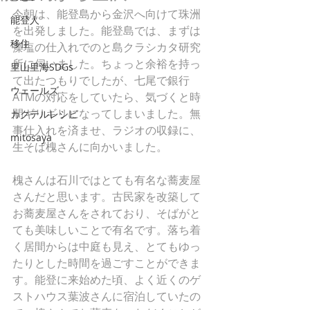
今朝は、能登島から金沢へ向けて珠洲
能登人
を出発しました。能登島では、まずは
移住
藻塩の仕入れでのと島クラシカタ研究
所に伺いました。ちょっと余裕を持っ
里山里海SDGs
て出たつもりでしたが、七尾で銀行
ウェールズ
ATMの対応をしていたら、気づくと時
間ギリギリになってしまいました。無
カクテルレシピ
事仕入れを済ませ、ラジオの収録に、
mitosaya
生そば槐さんに向かいました。
槐さんは石川ではとても有名な蕎麦屋
さんだと思います。古民家を改築して
お蕎麦屋さんをされており、そばがと
ても美味しいことで有名です。落ち着
く居間からは中庭も見え、とてもゆっ
たりとした時間を過ごすことができま
す。能登に来始めた頃、よく近くのゲ
ストハウス葉波さんに宿泊していたの