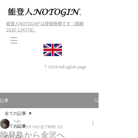
能登人NOTOGIN®️は登録商標です（商願
2020-134778）
↑ Click toEnglish page
記事
全ての記事
Yuki
全ての記事
2022年3月18日
読了時間: 2分
能登島から金沢へ
のとジン