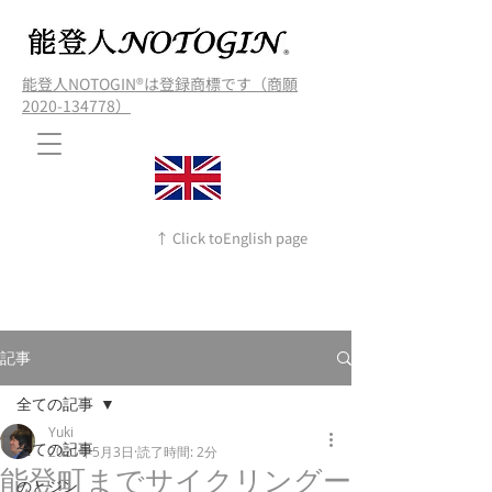
能登人NOTOGIN®️は登録商標です（商願
2020-134778）
↑ Click toEnglish page
記事
全ての記事
Yuki
全ての記事
2021年5月3日
読了時間: 2分
能登町までサイクリングー
のとジン