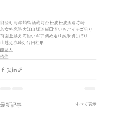
能登町
海岸
蛸島
酒蔵
灯台
松波
松波酒造
赤崎
若女将
恋路
大江山
坂道
飯田湾
いちご
イチゴ狩り
苺園
丘越え
海沿い
ギア
斜め走り
純米初しぼり
山越え
赤崎灯台
円柱形
能登人
移住
最新記事
すべて表示