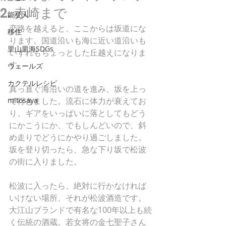
2. 赤崎まで
能登人
恋路を越えると、ここからは坂道にな
移住
ります。国道沿いも海に近い道沿いも
里山里海SDGs
いずれもちょっとした丘越えになりま
す。
ウェールズ
カクテルレシピ
真っ直ぐ海沿いの道を進み、坂を上っ
mitosaya
て行きました。流石に体力が衰えてお
り、ギアをいっぱいに落としてもどう
にかこうにか、でもしんどいので、斜
め走りでどうにかやり過ごしました。
坂を登り切ったら、急な下り坂で松波
の街に入りました。
松波に入ったら、絶対に行かなければ
いけない場所、それが松波酒造です。
大江山ブランドで有名な100年以上も続
く伝統の酒蔵。若女将の金七聖子さん