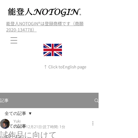
能登人NOTOGIN®️は登録商標です（商願
2020-134778）
↑ Click toEnglish page
記事
全ての記事
Yuki
全ての記事
2020年12月21日
読了時間: 1分
試作品に向けて
のとジン