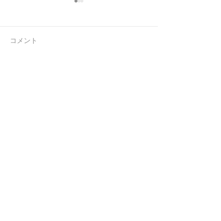
コメント
連休前の忙しさ
お客様からのお
コメントを追加…