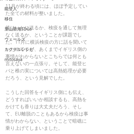
11月が終わる頃には、ほぼ予定してい
能登人
た全ての材料が整いました。
移住
後はいかに送るか、検疫を通して無理
里山里海SDGs
なく送るか、ということが課題でし
ウェールズ
た。11月に横浜検疫の方に話を聞いて
いたのですが、あくまでイギリス側の
カクテルレシピ
事情がわからないとこちらでは何とも
mitosaya
言えないの一点張り。そして、能登ヒ
バと椎の実については高熱処理が必要
だろう、という見解でした。
こうした回答をイギリス側にも伝え、
どうすればいいか相談するも、高熱を
かけても香りは大丈夫だろう、そし
て、EU離脱のこともあるから検疫は事
情がわからない、ということで暗礁に
乗り上げてしまいました。