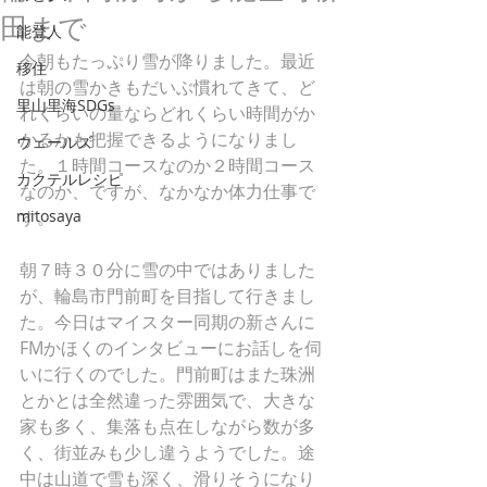
田まで
能登人
今朝もたっぷり雪が降りました。最近
移住
は朝の雪かきもだいぶ慣れてきて、ど
里山里海SDGs
れくらいの量ならどれくらい時間がか
かるかも把握できるようになりまし
ウェールズ
た。１時間コースなのか２時間コース
カクテルレシピ
なのか、ですが、なかなか体力仕事で
mitosaya
す。
朝７時３０分に雪の中ではありました
が、輪島市門前町を目指して行きまし
た。今日はマイスター同期の新さんに
FMかほくのインタビューにお話しを伺
いに行くのでした。門前町はまた珠洲
とかとは全然違った雰囲気で、大きな
家も多く、集落も点在しながら数が多
く、街並みも少し違うようでした。途
中は山道で雪も深く、滑りそうになり