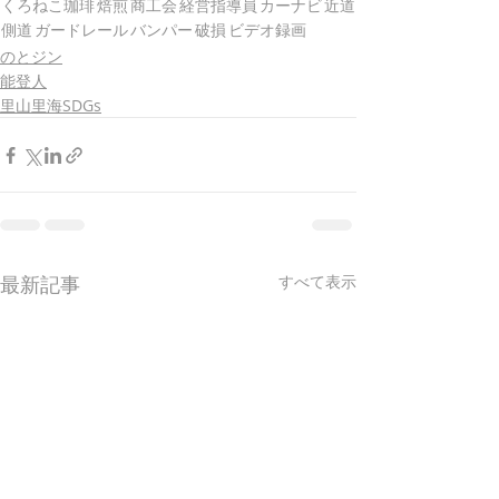
くろねこ珈琲
焙煎
商工会
経営指導員
カーナビ
近道
側道
ガードレール
バンパー
破損
ビデオ録画
のとジン
能登人
里山里海SDGs
最新記事
すべて表示