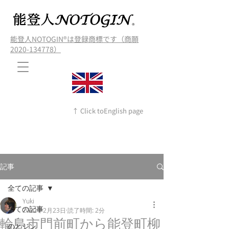
能登人NOTOGIN®️は登録商標です（商願
2020-134778）
↑ Click toEnglish page
記事
全ての記事
Yuki
全ての記事
2022年2月23日
読了時間: 2分
輪島市門前町から能登町柳
のとジン