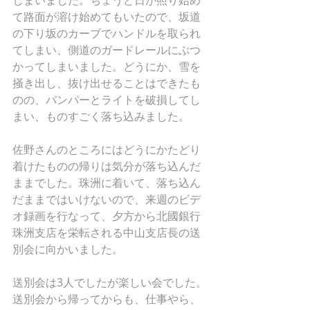
しまいました。ちょうど日が照り始め
て路面が溶け始めてもいたので、坂道
の下り坂のカーブでハンドルを取られ
てしまい、側道のガードレールにぶつ
かってしまいました。どうにか、雪を
掻き出し、抜け出せることはできたも
のの、バンパーとライトを破損してし
まい、ものすごく落ち込みました。
佐野さんのところにはどうにかたどり
着けたものの帰りは気分が落ち込んだ
ままでした。珠洲に着いて、落ち込ん
だままではいけないので、来週のビデ
オ録画を行なって、夕方から北國銀行
珠洲支店を栄転される中山支店長の送
別会に向かいました。
送別会は3人でしたが楽しい会でした。
送別会から帰ってからも、仕事やら、