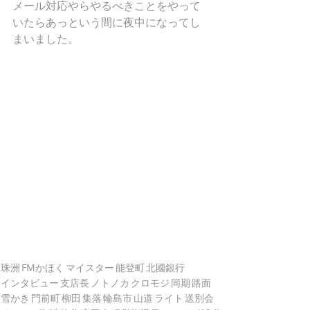
メール対応やらやるべきことをやって
いたらあっという間に夜中になってし
まいました。
珠洲
FMかほく
マイスター
能登町
北國銀行
インタビュー
支店長
ノトノカ
クロモジ
同期
路面
雪かき
門前町
柳田
集落
輪島市
山道
ライト
送別会