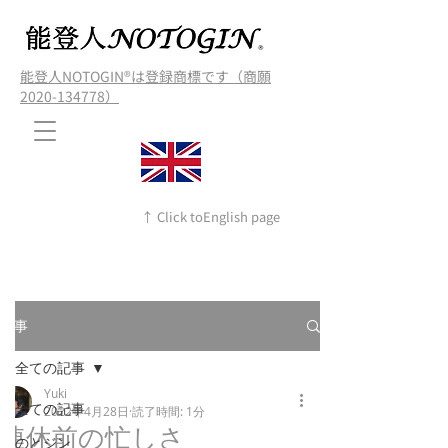
能登人NOTOGIN®️は登録商標です（商願
2020-134778）
↑ Click toEnglish page
記事
全ての記事
Yuki
全ての記事
2022年4月28日
読了時間: 1分
連休前の忙しさ
のとジン