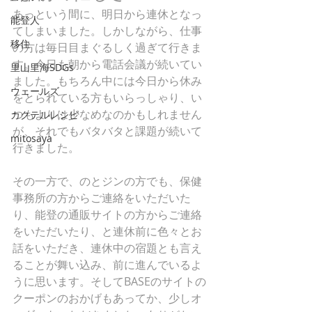
あっという間に、明日から連休となっ
能登人
てしまいました。しかしながら、仕事
移住
の方は毎日目まぐるしく過ぎて行きま
す。今日も朝から電話会議が続いてい
里山里海SDGs
ました。もちろん中には今日から休み
ウェールズ
をとられている方もいらっしゃり、い
つもよりは少なめなのかもしれません
カクテルレシピ
が、それでもバタバタと課題が続いて
mitosaya
行きました。
その一方で、のとジンの方でも、保健
事務所の方からご連絡をいただいた
り、能登の通販サイトの方からご連絡
をいただいたり、と連休前に色々とお
話をいただき、連休中の宿題とも言え
ることが舞い込み、前に進んでいるよ
うに思います。そしてBASEのサイトの
クーポンのおかげもあってか、少しオ