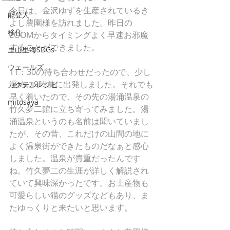
今日は、金沢ゆずを生産されているき
能登人
よし農園様を訪れました。昨日の
移住
ZOOMからタイミングよく早速お邪魔
することができました。
里山里海SDGs
ウェールズ
11：30の待ち合わせだったので、少し
遅めに9時前に出発しました。それでも
カクテルレシピ
早く着いたので、その先の湯涌温泉の
mitosaya
竹久夢二館に立ち寄ってみました。湯
涌温泉というのも名前は聞いていまし
たが、その昔、これだけの山間の地に
よく温泉街ができたものだなぁと感心
しました。温泉が貴重だったんです
ね。竹久夢二の生涯が詳しく解説され
ていて興味深かったです。お土産物も
可愛らしい猫のグッズなどもあり、ま
たゆっくりと来たいと思います。