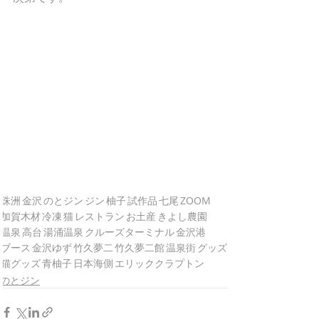
珠洲
金沢
のとジン
ジン
柚子
試作品
七尾
ZOOM
加賀木材
冷凍
猫
レストラン
お土産
きよし農園
温泉
高台
湯涌温泉
クルーズターミナル
金沢港
ブース
金沢ゆず
竹久夢二
竹久夢二館
温泉街
グッズ
猫グッズ
青柚子
日本海側
エリッククラプトン
のとジン