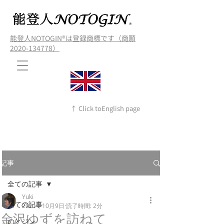
能登人NOTOGIN®️は登録商標です（商願
2020-134778）
↑ Click toEnglish page
記事
全ての記事
Yuki
全ての記事
2021年10月9日
読了時間: 2分
金沢ゆずを訪ねて
のとジン