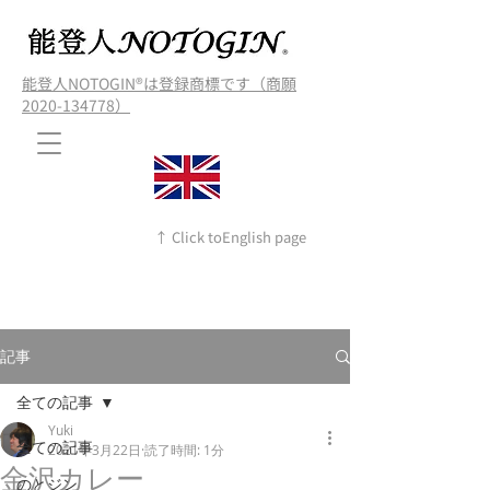
能登人NOTOGIN®️は登録商標です（商願
2020-134778）
↑ Click toEnglish page
記事
全ての記事
Yuki
全ての記事
2021年3月22日
読了時間: 1分
金沢カレー
のとジン