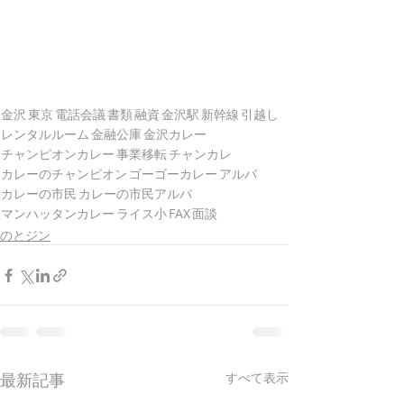
金沢
東京
電話会議
書類
融資
金沢駅
新幹線
引越し
レンタルルーム
金融公庫
金沢カレー
チャンピオンカレー
事業移転
チャンカレ
カレーのチャンピオン
ゴーゴーカレー
アルバ
カレーの市民
カレーの市民アルバ
マンハッタンカレー
ライス小
FAX
面談
のとジン
最新記事
すべて表示