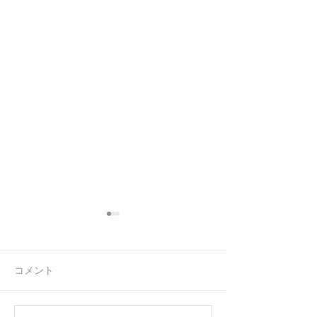
コメント
連休前の忙しさ
お客様からのお