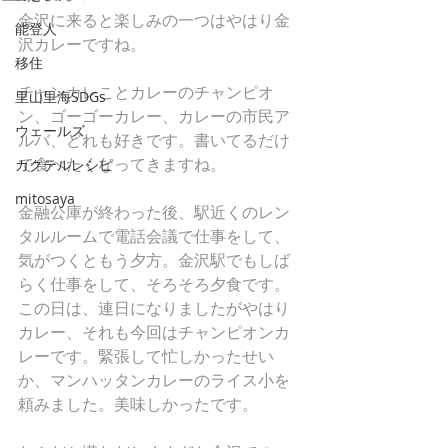
金沢に来ると楽しみの一つはやはり金
能登人
沢カレーですね。
移住
チャンカレことカレーのチャンピオ
里山里海SDGs
ン、ゴーゴーカレー、カレーの市民ア
ウェールズ
ルバ、どれも好きです。書いてるだけ
で食べたくなってきますね。
カクテルレシピ
mitosaya
金融公庫が終わった後、駅近くのレン
タルルームで電話会議で仕事をして、
気がつくともう夕方。金沢駅でもしば
らく仕事をして、そろそろ夕食です。
この日は、連日になりましたがやはり
カレー、それも今回はチャンピオンカ
レーです。緊張して忙しかったせい
か、マンハッタンカレーのライス小を
頼みました。美味しかったです。