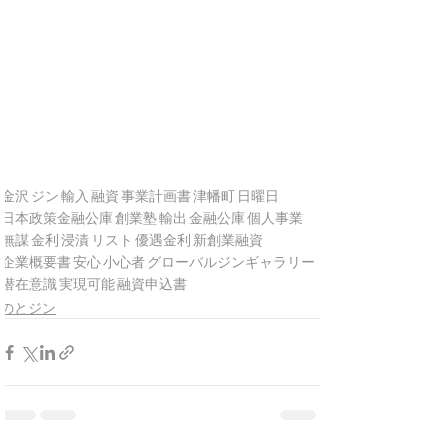
金沢
ジン
輸入
融資
事業計画書
津幡町
日曜日
日本政策金融公庫
創業塾
輸出
金融公庫
個人事業
無謀
金利
浸漬
リスト
優遇金利
新創業融資
企業概要書
安心
小心者
グローバルジンギャラリー
潜在意識
実現可能
融資申込書
のとジン