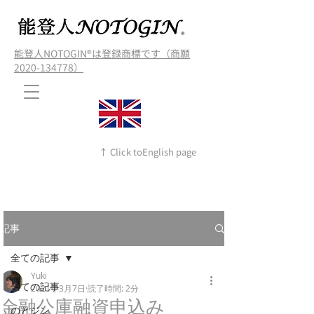
能登人NOTOGIN®️は登録商標です（商願
2020-134778）
↑ Click toEnglish page
記事
全ての記事
Yuki
全ての記事
2021年3月7日
読了時間: 2分
金融公庫融資申込み
のとジン