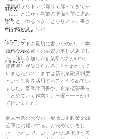
津幡町からトンボ帰りで帰ってきてか
能登人
らは、とにかく事業の準備を前に進め
移住
ようと、やるべきことをリストに書き
出して行きました。
里山里海SDGs
ウェールズ
そのリストの最初に書いたのが、日本
政策金融公庫への融資の申し込みでし
カクテルレシピ
た。昨年参加した創業塾のおかげで、
mitosaya
優遇金利が受けられることがわかって
いましたので、まずは新創業融資制度
という制度を活用することを決めてい
ました。事業計画書や、企業概要書を
まとめていく作業を、日曜日一日かけ
て行いました。
個人事業のお金の心配は日本政策金融
公庫にお願いする、と決めていまし
た。それまで、いくつかの選択肢を考