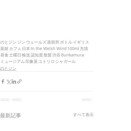
のとジン
ジン
ウェールズ
蒸留所
ボトル
イギリス
蒸留
カフェ
日本
In the Welsh Wind
100ml
充填
昼食
土曜日
輸送
認知度
散髪
渋谷
Bunkamura
ミュージアム
印象派
ユトリロ
シャガール
のとジン
最新記事
すべて表示