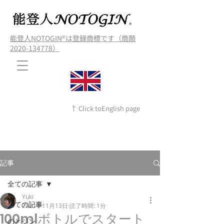
能登人NOTOGIN®️は登録商標です（商願
2020-134778）
↑ Click toEnglish page
記事
全ての記事
Yuki
全ての記事
2021年11月13日
読了時間: 1分
100mlボトルでスタート
のとジン