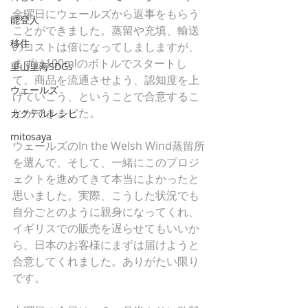
金曜日にウェールズから返事をもらう
能登人
ことができました。蒸留や充填、輸送
移住
のコストは倍になってしましますが、
まずは100mlのボトルでスタートし
里山里海SDGs
て、商品を流通させよう、認知度を上
ウェールズ
げていこう、ということで合意するこ
とができました。
カクテルレシピ
mitosaya
ウェールズのIn the Welsh Wind蒸留所
を選んで、そして、一緒にこのプロジ
ェクトを進めてきて本当によかったと
思いました。実際、こうした状況でも
自分ごとのように親身になってくれ、
イギリスでの販売を遅らせてもいいか
ら、日本のお客様にまずは届けようと
合意してくれました。ありがたい限り
です。