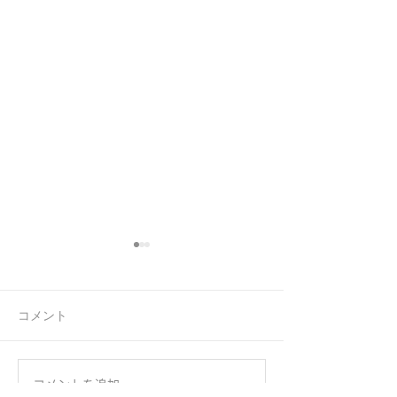
コメント
連休前の忙しさ
お客様からのお
コメントを追加…