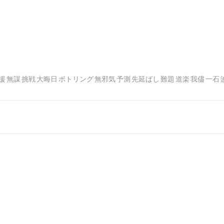
援
無謀
挑戦
大晦日
ボトリング
無邪気
予測
先延ばし
難題
道楽
我儘
一石