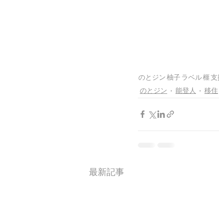
のとジン
柚子
ラベル
榧
支
のとジン
能登人
移住
最新記事