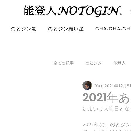
のとジン氣
のとジン願い星
CHA-CHA-CH
全ての記事
のとジン
能登人
Yuki
2021年12月3
2021
いよいよ大晦日とな
2021年の、のとジ