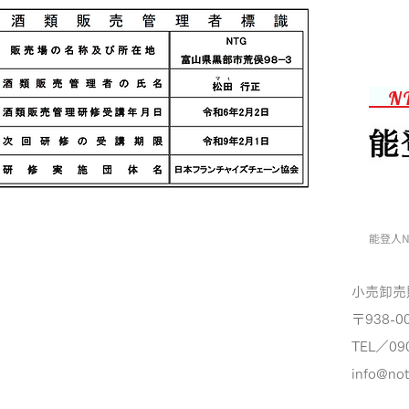
N
能登人N
小売卸売
〒938-0
TEL／09
info@no