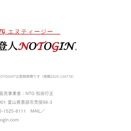
TG エヌティージー
OTOGIN®️は登録商標です（商願2020-134778）
販売事業者：NTG 松田行正
001
富山県黒部市荒俣98-3
0-1525-8111 MAIL／
togin.com