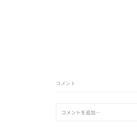
コメント
コメントを追加…
のとジンに乾杯！は続く