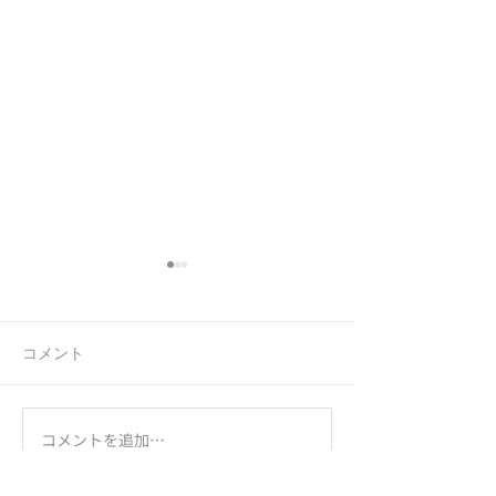
コメント
連休前の忙しさ
ラジオを忘れる
コメントを追加…