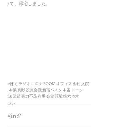
って、帰宅しました。
FMかほく
ラジオ
コロナ
ZOOM
オフィス
会社
入院
出演
本業
貢献
役員会議
新宿バスタ
本番
トーク
再放送
業績
実力不足
赤坂
会食
距離感
六本木
のとジン