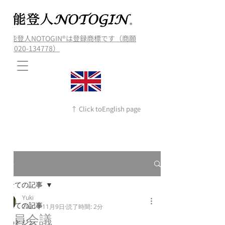
能登人NOTOGIN®️は登録商標です（商願
2020-134778）
↑ Click toEnglish page
記事
全ての記事
Yuki
全ての記事
2021年11月9日
読了時間: 2分
役員会議
のとジン