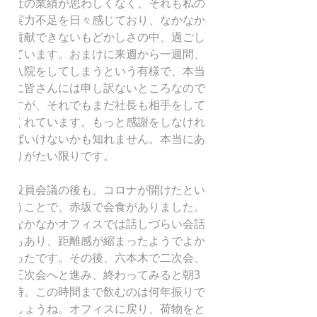
社の業績が思わしくなく、それも私の
実力不足を日々感じており、なかなか
貢献できないもどかしさの中、過ごし
ています。おまけに来週から一週間、
入院をしてしまうという有様で、本当
に皆さんには申し訳ないところなので
すが、それでもまだ社長も相手をして
くれています。もっと感謝をしなけれ
ばいけないかも知れません。本当にあ
りがたい限りです。
役員会議の後も、コロナが開けたとい
うことで、赤坂で会食がありました。
なかなかオフィスでは話しづらい会話
もあり、距離感が縮まったようでよか
ったです。その後、六本木で二次会、
三次会へと進み、終わってみると朝3
時。この時間まで飲むのは何年振りで
しょうね。オフィスに戻り、荷物をと