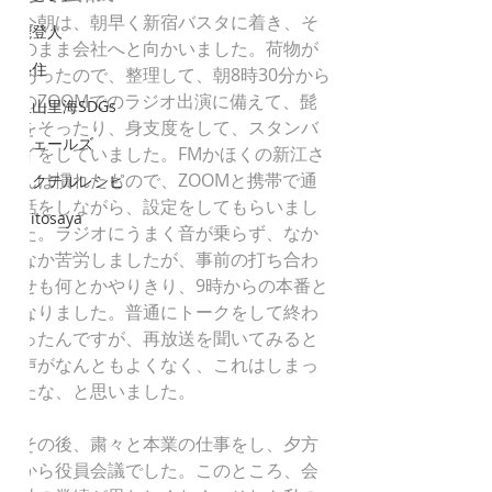
今朝は、朝早く新宿バスタに着き、そ
能登人
のまま会社へと向かいました。荷物が
移住
あったので、整理して、朝8時30分から
のZOOMでのラジオ出演に備えて、髭
里山里海SDGs
をそったり、身支度をして、スタンバ
ウェールズ
イをしていました。FMかほくの新江さ
んは慣れたもので、ZOOMと携帯で通
カクテルレシピ
話をしながら、設定をしてもらいまし
mitosaya
た。ラジオにうまく音が乗らず、なか
なか苦労しましたが、事前の打ち合わ
せも何とかやりきり、9時からの本番と
なりました。普通にトークをして終わ
ったんですが、再放送を聞いてみると
声がなんともよくなく、これはしまっ
たな、と思いました。
その後、粛々と本業の仕事をし、夕方
から役員会議でした。このところ、会