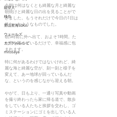
今朝は何はなくとも綺麗な月と綺麗な
能登人
朝焼けと綺麗な日の出を見ることがで
移住
きました。もうそれだけで今日の1日は
終わったようなものでした。
里山里海SDGs
ウェールズ
朝5時前に外へ出て、およそ1時間。た
だ空を眺めているだけで、幸福感に包
カクテルレシピ
まれます。
mitosaya
特に何があるわけではないけれど、綺
麗な海と綺麗な空が、刻一刻と様子を
変えて、あー地球が回っているんだ
な、というのを感じながら迎える朝。
やがて、日も上り、一通り写真や動画
を撮り終わったら家に帰る道で、散歩
をしている人たちと挨拶を交わし、ゴ
ミステーションにゴミを出している人