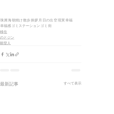
珠洲
海
朝焼け
散歩
挨拶
月
日の出
空
現実
幸福
幸福感
ゴミステーション
ゴミ
街
移住
のとジン
能登人
最新記事
すべて表示