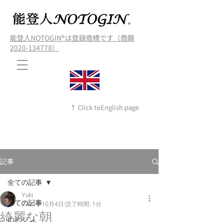
能登人NOTOGIN®️は登録商標です（商願
2020-134778）
↑ Click toEnglish page
記事
全ての記事
Yuki
全ての記事
2021年10月4日
読了時間: 1分
綺麗な朝
のとジン