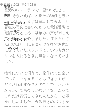
更新日：
2021年6月28日
能登人
空港のレストランで一息ついたとこ
移住
ろ、そういえば、と珠洲の物件を思い
出しました。まずは電話してみようと
里山里海SDGs
看板の写真に書いてあった電話番号に
ウェールズ
電話したところ、馴染みの声が聞こえ
て、ほっと安心しました。道下石油さ
カクテルレシピ
んはやはり、以前タイヤ交換でお世話
mitosaya
になっていたスタンドで、いつもガソ
リンを入れるときお世話になっていま
した。
物件について伺うと、物件はまだ空い
ていて、中を見ることもできますが、
どうされますか？とのことでした。今
からか、でも今しかないよな、だって
これだけ苦労してきたんだから、と即
座に思いました。金沢行きのバスを夕