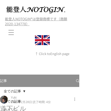
能登人NOTOGIN®️は登録商標です（商願
2020-134778）
↑ Click toEnglish page
記事
全ての記事
Yuki
全ての記事
2021年2月28日
読了時間: 4分
道下ビル
のとジン