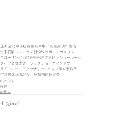
珠洲
金沢
事務所
移住
駐車場
バス
倉庫
羽咋
空港
道下石油
レストラン
新幹線
ラポルト
ガソリン
フローリング
酒類販売免許
道下ビル
ショールーム
タイヤ交換
家賃
トラック
ショーウィンドウ
ライトレール
アクセサリーショップ
選挙事務所
空調
換気扇
風呂なし
家賃補助
固定費
のとジン
移住
能登人