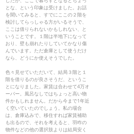
したが、ここで暮らすとなるとちょっ
とな、という印象は受けました。お話
を聞いてみると、すでにここの２階を
検討してらっしゃる方がいるそうで、
ここは借りられないかもしれない、と
いうことです。１階は半地下になって
おり、壁も崩れたりしていてかなり傷
んでいます。ただ倉庫として使うだけ
なら、どうにか使えそうでした。
色々見せていただいて、結局３階と１
階を借りるのが良さそうだ、というこ
とになりました。家賃は合わせて4万オ
ーバー。風呂なしではちょっと高い物
件かもしれません。だから今まで1年近
く空いていたのでしょう。私の場合
は、倉庫込みで、移住すれば家賃補助
も出るので、それを考えると、羽咋の
物件などの他の選択肢よりは結局安く