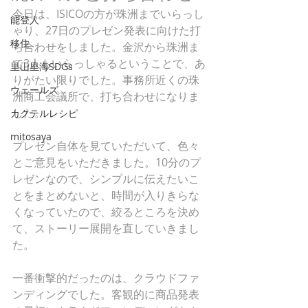
今日は、ISICOの方が珠洲までいらっし
能登人
ゃり、27日のプレゼン発表に向けた打
移住
ち合わせをしました。金沢から珠洲ま
で3人もいらっしゃるということで、あ
里山里海SDGs
りがたい限りでした。事務所近くの珠
ウェールズ
洲商工会議所で、打ち合わせになりま
した。
カクテルレシピ
mitosaya
プレゼン自体を見ていただいて、色々
とご意見をいただきました。10分のプ
レゼンなので、シンプルに伝えたいこ
とをまとめないと、時間が入りきらな
くなっていたので、絞るところを決め
て、ストーリー展開を直していきまし
た。
一番衝撃的だったのは、クラウドファ
ンディングでした。客観的に商品発表