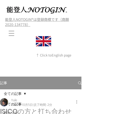
能登人NOTOGIN®️は登録商標です（商願
2020-134778）
↑ Click toEnglish page
記事
全ての記事
Yuki
全ての記事
2021年10月5日
読了時間: 2分
ISICOの方と打ち合わせ
のとジン