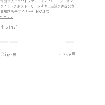
珠洲
金沢
クラウドファンディング
ISICO
プレゼン
タイミング
夢
ストーリー
珠洲商工会議所
商品発表
告知
効果
共有
Makuake
目標達成
のとジン
最新記事
すべて表示