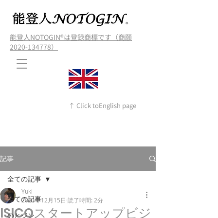
能登人NOTOGIN®️は登録商標です（商願
2020-134778）
↑ Click toEnglish page
記事
全ての記事
Yuki
全ての記事
2021年12月15日
読了時間: 2分
ISICOスタートアップビジ
のとジン