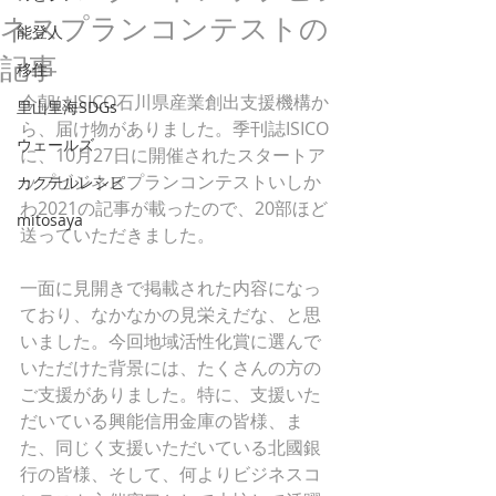
ネスプランコンテストの
能登人
記事
移住
今朝はISICO石川県産業創出支援機構か
里山里海SDGs
ら、届け物がありました。季刊誌ISICO
ウェールズ
に、10月27日に開催されたスタートア
ップビジネスプランコンテストいしか
カクテルレシピ
わ2021の記事が載ったので、20部ほど
mitosaya
送っていただきました。
一面に見開きで掲載された内容になっ
ており、なかなかの見栄えだな、と思
いました。今回地域活性化賞に選んで
いただけた背景には、たくさんの方の
ご支援がありました。特に、支援いた
だいている興能信用金庫の皆様、ま
た、同じく支援いただいている北國銀
行の皆様、そして、何よりビジネスコ