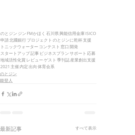
のとジン
ジン
FMかほく
石川県
興能信用金庫
ISICO
申請
北國銀行
プロジェクト
のとジンに乾杯
支援
トニックウォーター
コンテスト
窓口
開発
スタートアップ
記事
ビジネスプラン
サポート
応募
地域活性化賞
レビュー
ゲスト
季刊誌
産業創出支援
2021
主催
内定
出向
体育会系
のとジン
能登人
最新記事
すべて表示